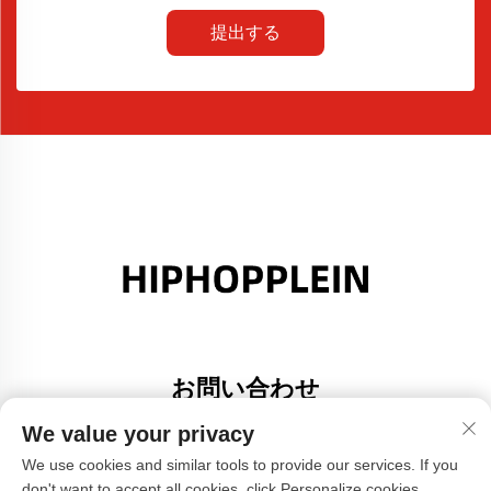
提出する
お問い合わせ
Add: 広東省佛山市大里町金沙港創意園A棟308号室
We value your privacy
電話番号：
+86-17304049586
We use cookies and similar tools to provide our services. If you
don't want to accept all cookies, click Personalize cookies.