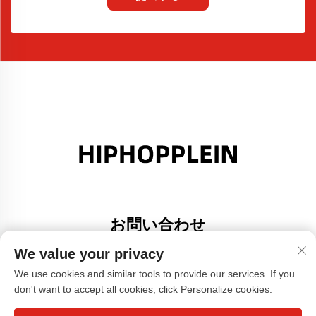
お問い合わせ
Add: 広東省佛山市大里町金沙港創意園A棟308号室
We value your privacy
電話番号：
+86-17304049586
We use cookies and similar tools to provide our services. If you
don't want to accept all cookies, click Personalize cookies.
メールアドレス：
[email protected]