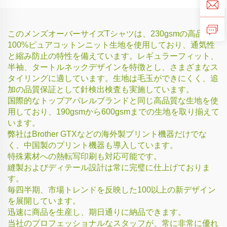
このメンズオーバーサイズTシャツは、230gsmの高品質
100%ピュアコットンニット生地を使用しており、通気性
と縮み防止の特性を備えています。レギュラーフィット、
半袖、タートルネックデザインを特徴とし、さまざまなス
タイリングに適しています。生地は毛玉ができにくく、追
加の品質保証として針検出検査も実施しています。
国際的なトップアパレルブランドと同じ高品質な生地を使
用しており、190gsmから600gsmまでの生地を取り揃えて
います。
弊社はBrother GTXなどの海外製プリント機器だけでな
く、中国製のプリント機器も導入しています。
特殊素材への熱転写印刷も対応可能です。
縫製およびディテール設計は常に完璧に仕上げておりま
す。
毎四半期、市場トレンドを反映した100以上の新デザイン
を展開しています。
迅速に商品を生産し、期日通りに納品できます。
当社のプロフェッショナルなスタッフが、常に非常に優れ