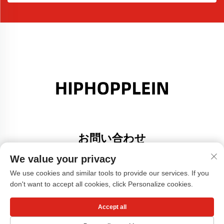
お問い合わせ
Add: 広東省佛山市大里町金沙港創意園A棟308号室
We value your privacy
電話番号：
+86-17304049586
We use cookies and similar tools to provide our services. If you
don't want to accept all cookies, click Personalize cookies.
メールアドレス：
[email protected]
Accept all
Copyright © 広州小紅書服装有限公司 -
プライバシーポリシー