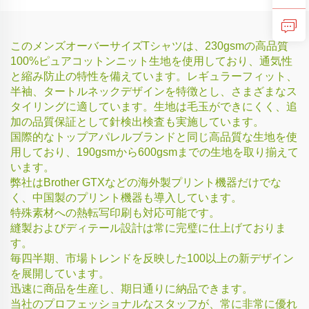
このメンズオーバーサイズTシャツは、230gsmの高品質
100%ピュアコットンニット生地を使用しており、通気性
と縮み防止の特性を備えています。レギュラーフィット、
半袖、タートルネックデザインを特徴とし、さまざまなス
タイリングに適しています。生地は毛玉ができにくく、追
加の品質保証として針検出検査も実施しています。
国際的なトップアパレルブランドと同じ高品質な生地を使
用しており、190gsmから600gsmまでの生地を取り揃えて
います。
弊社はBrother GTXなどの海外製プリント機器だけでな
く、中国製のプリント機器も導入しています。
特殊素材への熱転写印刷も対応可能です。
縫製およびディテール設計は常に完璧に仕上げておりま
す。
毎四半期、市場トレンドを反映した100以上の新デザイン
を展開しています。
迅速に商品を生産し、期日通りに納品できます。
当社のプロフェッショナルなスタッフが、常に非常に優れ