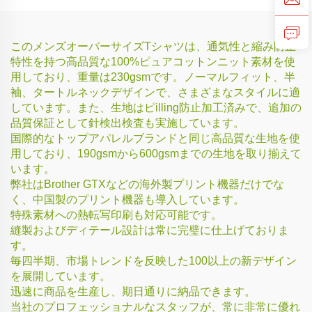
このメンズオーバーサイズTシャツは、通気性と縮み防止
特性を持つ高品質な100%ピュアコットンニット素材を使
用しており、重量は230gsmです。ノーマルフィット、半
袖、タートルネックデザインで、さまざまなスタイルに適
しています。また、生地はピilling防止加工済みで、追加の
品質保証として針検出検査も実施しています。
国際的なトップアパレルブランドと同じ高品質な生地を使
用しており、190gsmから600gsmまでの生地を取り揃えて
います。
弊社はBrother GTXなどの海外製プリント機器だけでな
く、中国製のプリント機器も導入しています。
特殊素材への熱転写印刷も対応可能です。
縫製およびディテール設計は常に完璧に仕上げておりま
す。
毎四半期、市場トレンドを反映した100以上の新デザイン
を展開しています。
迅速に商品を生産し、期日通りに納品できます。
当社のプロフェッショナルなスタッフが、常に非常に優れ