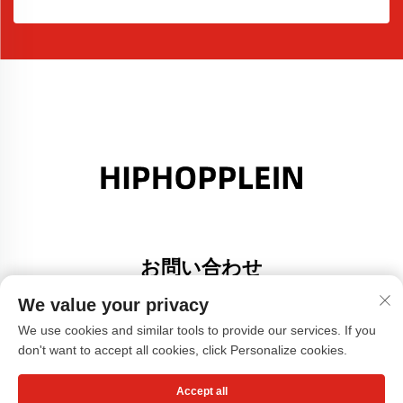
お問い合わせ
Add: 広東省佛山市大里町金沙港創意園A棟308号室
We value your privacy
電話番号：
+86-17304049586
We use cookies and similar tools to provide our services. If you
don't want to accept all cookies, click Personalize cookies.
メールアドレス：
[email protected]
Accept all