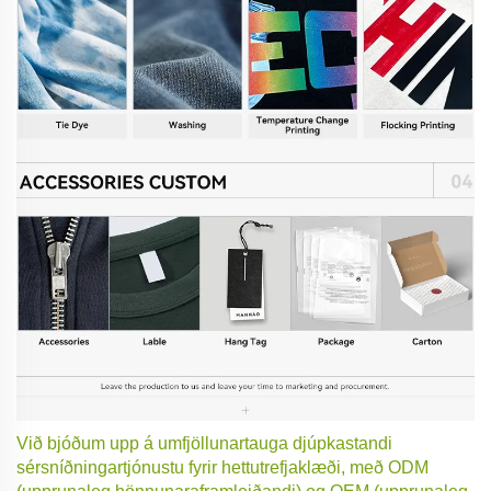
Við bjóðum upp á umfjöllunartauga djúpkastandi
sérsníðningartjónustu fyrir hettutrefjaklæði, með ODM