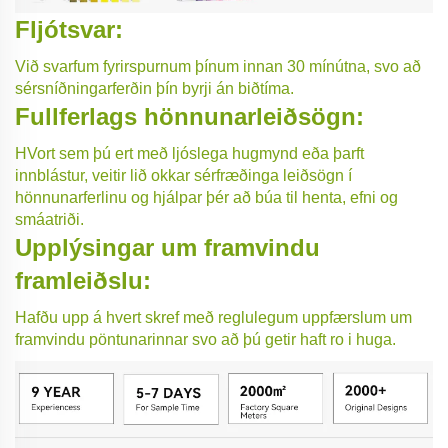
Fljótsvar:
Við svarfum fyrirspurnum þínum innan 30 mínútna, svo að
sérsníðningarferðin þín byrji án biðtíma.
Fullferlags hönnunarleiðsögn:
HVort sem þú ert með ljóslega hugmynd eða þarft
innblástur, veitir lið okkar sérfræðinga leiðsögn í
hönnunarferlinu og hjálpar þér að búa til henta, efni og
smáatriði.
Upplýsingar um framvindu
framleiðslu:
Hafðu upp á hvert skref með reglulegum uppfærslum um
framvindu pöntunarinnar svo að þú getir haft ro i huga.