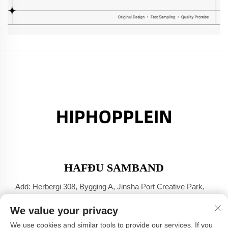
HAFÐU SAMBAND
Add: Herbergi 308, Bygging A, Jinsha Port Creative Park,
Dali-bær, Foshan, Guangdong
We value your privacy
Sími:
+86-17304049586
We use cookies and similar tools to provide our services. If you