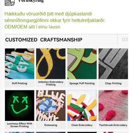
Vöruskýring
Hækkaðu vöruorðið þitt með djúpkastandi
sérsníðningargjöfinni okkar fyrir hettutrefjaklæði:
ODM/OEM allt í einu lausn