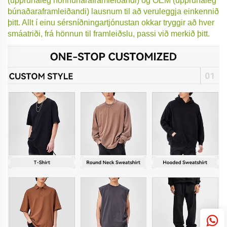
(upprunaleg hönnunaraframleiðandi) og OEM (upprunaleg
búnaðaraframleiðandi) lausnum til að veruleggja einkennið
þitt. Allt í einu sérsníðningartjónustan okkar tryggir að hver
smáatriði, frá hönnun til framleiðslu, passi við merkið þitt.