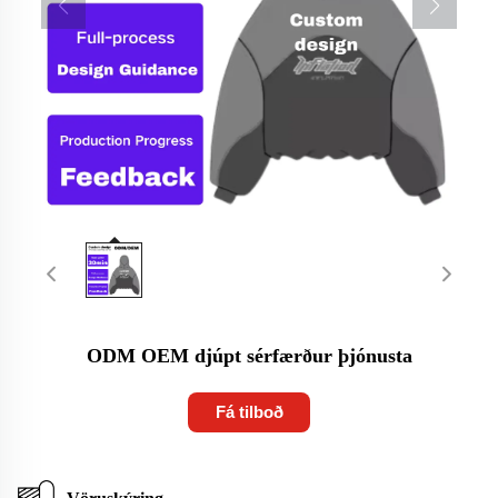
ODM OEM djúpt sérfærður þjónusta
Fá tilboð