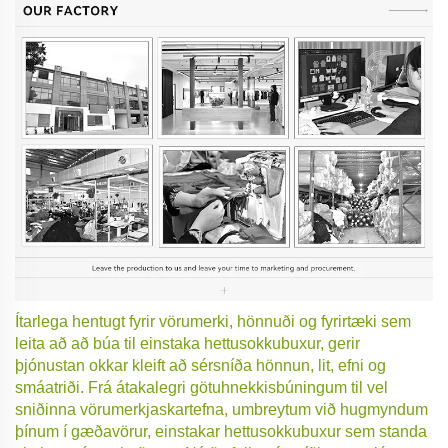
Ítarlega hentugt fyrir vörumerki, hönnuði og fyrirtæki sem
leita að að búa til einstaka hettusokkubuxur, gerir
þjónustan okkar kleift að sérsníða hönnun, lit, efni og
smáatriði. Frá átakalegri götuhnekkisbúningum til vel
sniðinna vörumerkjaskartefna, umbreytum við hugmyndum
þínum í gæðavörur, einstakar hettusokkubuxur sem standa