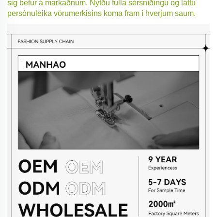
sig betur á markaðnum. Nýtðu fulla sérsníðingu og láttu
persónuleika vörumerkisins koma fram í hverjum saum.