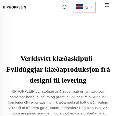
IS
Verldsvítt klæðaskipuli |
Fylldúggjar klæðaproduksjon frá
designi til levering
HIPHOPPLEIN var stofnað árið 2008; það er fyrirtæki sem
sameinar hönnun, saum og prentun; við beitum okkur til að
framleiða öll í einu lausn fyrir klæðamerki af hátt gæði; veitum
yfirborð af frábæru gæði, saum, prentaferðir og þjónustu; við
notum eingöngu sömu efni og alþjóðlega efstu klæðamerki;