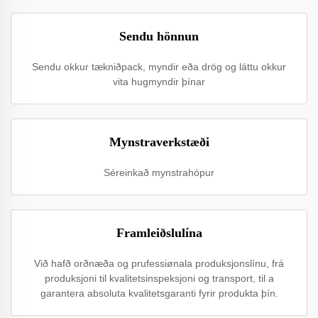
Sendu hönnun
Sendu okkur tækniðpack, myndir eða drög og láttu okkur
vita hugmyndir þínar
Mynstraverkstæði
Séreinkað mynstrahópur
Framleiðslulína
Við hafð orðnæða og prufessiønala produksjonslínu, frá
produksjoni til kvalitetsinspeksjoni og transport, til a
garantera absoluta kvalitetsgaranti fyrir produkta þín.