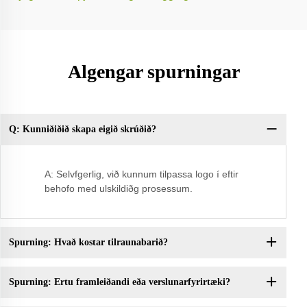
Algengar spurningar
Q: Kunniðiðið skapa eigið skrúðið?
Sp
A: Selvfgerlig, við kunnum tilpassa logo í eftir
behofo med ulskildiðg prosessum.
Spurning: Hvað kostar tilraunabarið?
Spurning: Ertu framleiðandi eða verslunarfyrirtæki?