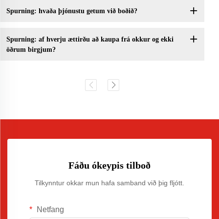
Spurning: hvaða þjónustu getum við boðið?
Spurning: af hverju ættirðu að kaupa frá okkur og ekki
öðrum birgjum?
Fáðu ókeypis tilboð
Tilkynntur okkar mun hafa samband við þig fljótt.
Netfang