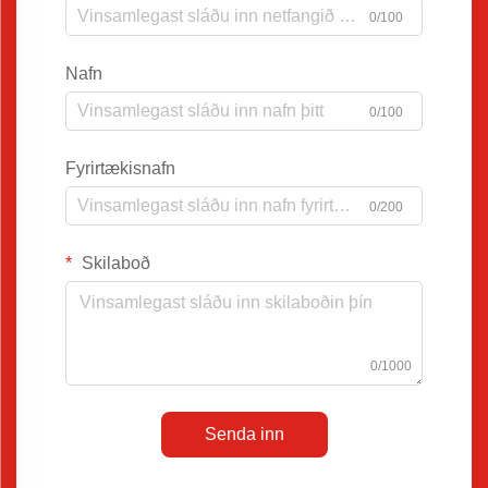
0/100
Nafn
0/100
Fyrirtækisnafn
0/200
Skilaboð
0/1000
Senda inn