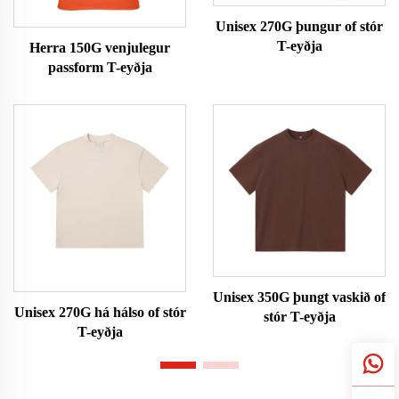
Unisex 270G þungur of stór
T-eyðja
Herra 150G venjulegur
passform T-eyðja
Unisex 350G þungt vaskið of
Unisex 270G há hálso of stór
stór T-eyðja
T-eyðja