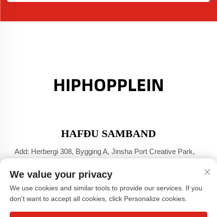
HAFÐU SAMBAND
Add: Herbergi 308, Bygging A, Jinsha Port Creative Park,
Dali-bær, Foshan, Guangdong
We value your privacy
Sími:
+86-17304049586
We use cookies and similar tools to provide our services. If you
Netfang:
[email protected]
don't want to accept all cookies, click Personalize cookies.