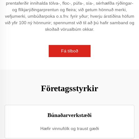
prentaferðir innihalda tölva-, floc-, púfa-, sía-, sérhæfða rýðingar-
og flíkjarýðingarprentun og fleira; við getum hönnuð merki,
vefjumerki, umbúðarpoka o.s.frv. fyrir yður; hverju árstíðina höfum
við yfir 100 ný hönnunir; spennumst við til að þú hafir samband og
skoðað vörualbúm okkar.
Fá tilboð
Företagsstyrkir
Búnaðarverkstæði
Hæfir vinnufólk og traust gæði