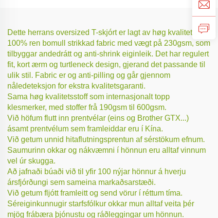
Dette herrans oversized T-skjórt er lagt av høg kvalitets
100% ren bomull strikkad fabric med vægt på 230gsm, som
tilbyggar andedrátt og anti-shrink eiginleik. Det har regulert
fit, kort ærm og turtleneck design, gjerand det passande til
ulik stil. Fabric er og anti-pilling og går gjennom
nåledeteksjon for ekstra kvalitetsgaranti.
Sama høg kvalitetsstoff som internasjonalt topp
klesmerker, med stoffer frå 190gsm til 600gsm.
Við höfum flutt inn prentvélar (eins og Brother GTX...)
ásamt prentvélum sem framleiddar eru í Kína.
Við getum unnid hitaflutningsprentun af sérstökum efnum.
Saumurinn okkar og nákvæmni í hönnun eru alltaf vinnum
vel úr skugga.
Að jafnaði búaði við til yfir 100 nýjar hönnur á hverju
ársfjórðungi sem sameina markaðsarstæði.
Við getum fljótt framleitt og send vörur í réttum tíma.
Séreiginkunnugir starfsfólkur okkar mun alltaf veita þér
mjög frábæra þjónustu og ráðleggingar um hönnun.