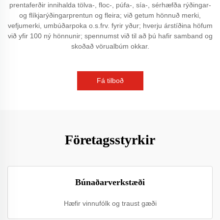
prentaferðir innihalda tölva-, floc-, púfa-, sía-, sérhæfða rýðingar-
og flíkjarýðingarprentun og fleira; við getum hönnuð merki,
vefjumerki, umbúðarpoka o.s.frv. fyrir yður; hverju árstíðina höfum
við yfir 100 ný hönnunir; spennumst við til að þú hafir samband og
skoðað vörualbúm okkar.
Fá tilboð
Företagsstyrkir
Búnaðarverkstæði
Hæfir vinnufólk og traust gæði