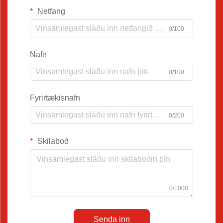
Netfang
0/100
Nafn
0/100
Fyrirtækisnafn
0/200
Skilaboð
0/1000
Senda inn