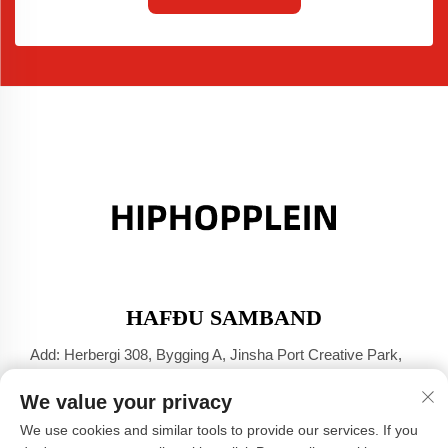
HAFÐU SAMBAND
Add: Herbergi 308, Bygging A, Jinsha Port Creative Park,
Dali-bær, Foshan, Guangdong
We value your privacy
Sími:
+86-17304049586
We use cookies and similar tools to provide our services. If you
Netfang:
[email protected]