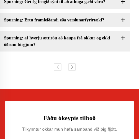
Spurning: Get ég fengið sýni til að athuga gæði vöru?
Spurning: Ertu framleiðandi eða verslunarfyrirtæki?
Spurning: af hverju ættirðu að kaupa frá okkur og ekki
öðrum birgjum?
Fáðu ókeypis tilboð
Tilkynntur okkar mun hafa samband við þig fljótt.