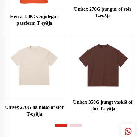
Unisex 270G þungur of stór
T-eyðja
Herra 150G venjulegur
passform T-eyðja
Unisex 350G þungt vaskið of
Unisex 270G há hálso of stór
stór T-eyðja
T-eyðja