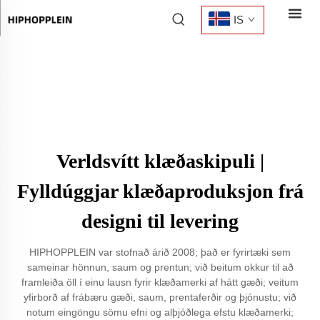
IS
Verldsvítt klæðaskipuli |
Fylldúggjar klæðaproduksjon frá
designi til levering
HIPHOPPLEIN var stofnað árið 2008; það er fyrirtæki sem
sameinar hönnun, saum og prentun; við beitum okkur til að
framleiða öll í einu lausn fyrir klæðamerki af hátt gæði; veitum
yfirborð af frábæru gæði, saum, prentaferðir og þjónustu; við
notum eingöngu sömu efni og alþjóðlega efstu klæðamerki;