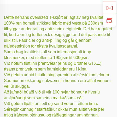
Dette herrans oversized T-skjórt er lagt av høg kvalitets
100% ren bomull strikkad fabric med vægt på 230gsm, som
tilbyggar andedrátt og anti-shrink eiginleik. Det har regulert
fit, kort ærm og turtleneck design, gjerand det passande til
ulik stil. Fabric er og anti-pilling og går gjennom
nåledeteksjon for ekstra kvalitetsgaranti.
Sama høg kvalitetsstoff som internasjonalt topp
klesmerker, med stoffer frå 190gsm til 600gsm.
Við höfum flutt inn prentvélar (eins og Brother GTX...)
ásamt prentvélum sem framleiddar eru í Kína.
Við getum unnid hitaflutningsprentun af sérstökum efnum.
Saumurinn okkar og nákvæmni í hönnun eru alltaf vinnum
vel úr skugga.
Að jafnaði búaði við til yfir 100 nýjar hönnur á hverju
ársfjórðungi sem sameina markaðsarstæði.
Við getum fljótt framleitt og send vörur í réttum tíma.
Séreiginkunnugir starfsfólkur okkar mun alltaf veita þér
mjög frábæra þjónustu og ráðleggingar um hönnun.