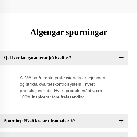
Algengar spurningar
Q: Hvordan garanterar þú kvalitet?
Sp
A: Við hafð trenta prufessiønala arbejdsmann
og strikta kvalitetskontrolsystem í hvert
produksjonsledd. Hvert produkt måst væra
100% inspicerat före fraktsending.
Spurning: Hvað kostar tilraunabarið?