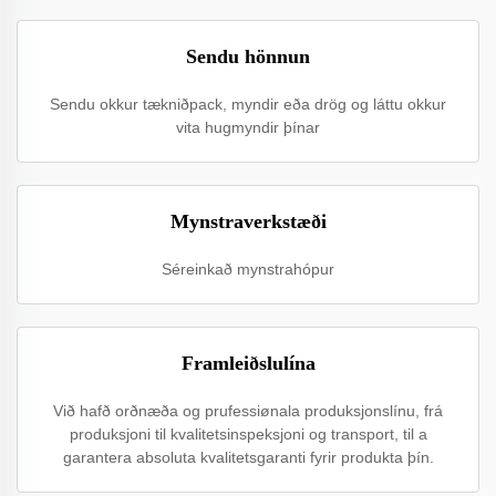
Sendu hönnun
Sendu okkur tækniðpack, myndir eða drög og láttu okkur
vita hugmyndir þínar
Mynstraverkstæði
Séreinkað mynstrahópur
Framleiðslulína
Við hafð orðnæða og prufessiønala produksjonslínu, frá
produksjoni til kvalitetsinspeksjoni og transport, til a
garantera absoluta kvalitetsgaranti fyrir produkta þín.