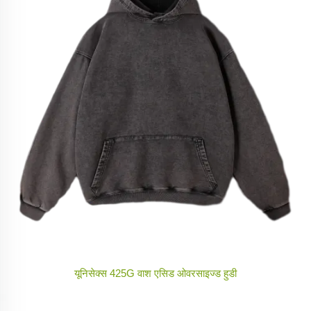
यूनिसेक्स 425G वाश एसिड ओवरसाइज्ड हुडी