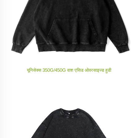
यूनिसेक्स 350G/450G वाश एसिड ओवरसाइज्ड हुडी