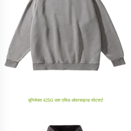
यूनिसेक्स 425G वाश एसिड ओवरसाइज्ड स्वेटशर्ट