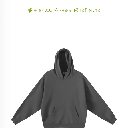
यूनिसेक्स 400G ओवरसाइज्ड फ्रेंच टेरी स्वेटशर्ट