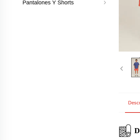
Pantalones Y Shorts
Descr
D