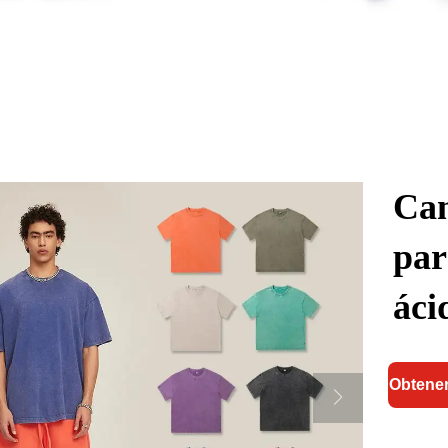
Cam
par
áci
Obtener