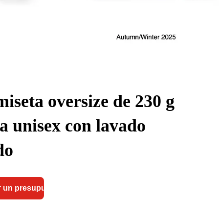
iseta oversize de 230 g
a unisex con lavado
do
 un presupuesto