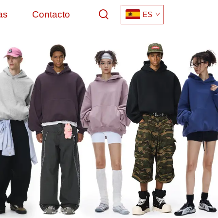
as
Contacto
ES