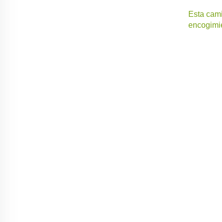
Esta cami
encogimie