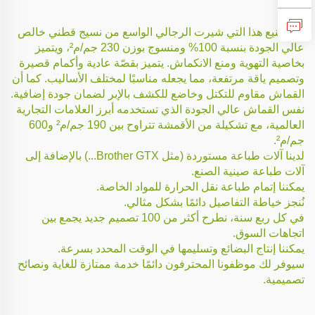
تم تصنيع هذا التي شيرت الرجالي الواسع من نسيج قطني خالص
عالي الجودة بنسبة 100% ومنسوج بوزن 230 جم/م²، ويتميز
بخاصية التهوية ومنع الانكماش. يتميز بقصّة عادية وأكمام قصيرة
وتصميم ياقة مرتفعة، مما يجعله مناسبًا لمختلف الأساليب. كما أن
القماش مقاوم للتكتل وخاضع للكشف بالإبر لضمان جودة إضافية.
نفس القماش عالي الجودة الذي تستخدمه أبرز العلامات التجارية
العالمية، مع تشكيلة من الأقمشة تتراوح بين 190 جم/م² و600
جم/م².
لدينا آلات طباعة مستوردة (مثل Brother GTX...) بالإضافة إلى
آلات طباعة صينية الصنع.
يمكننا إتمام طباعة نقل الحرارة للمواد الخاصة.
نُنجز خياطة التفاصيل دائمًا بشكل مثالي.
في كل ربع سنة، نطرح أكثر من 100 تصميم جديد يجمع بين
اتجاهات السوق.
يمكننا إنتاج البضائع وتسليمها في الوقت المحدد بسرعة.
سيوفر لك موظفونا المحترفون دائمًا خدمة ممتازة للغاية ونصائح
تصميمية.