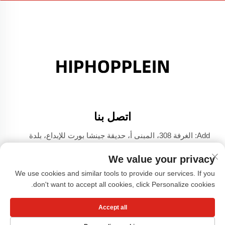
اتصل بنا
Add: الغرفة 308، المبنى أ، حديقة جينشا بورت للإبداع، بلدة
دالي، فوشان، قوانغدونغ
We value your privacy
الهاتف:
+86-17304049586
We use cookies and similar tools to provide our services. If you
البريد الإلكتروني:
[email protected]
don't want to accept all cookies, click Personalize cookies.
Accept all
حقوق الطبع والنشر © شركة قوانغتشو شياوهونغشو للملابس،
المحدودة -
سياسة الخصوصية