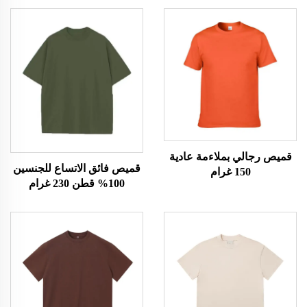
قميص رجالي بملاءمة عادية
قميص فائق الاتساع للجنسين
150 غرام
100% قطن 230 غرام