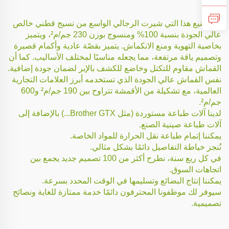
تم تصنيع هذا التي شيرت الرجالي الواسع من نسيج قطني خالص
عالي الجودة بنسبة 100% ومنسوج بوزن 230 جم/م²، ويتميز
بخاصية التهوية ومنع الانكماش. يتميز بقصّة عادية وأكمام قصيرة
وتصميم ياقة مرتفعة، مما يجعله مناسبًا لمختلف الأساليب. كما أن
القماش مقاوم للتكتل وخاضع للكشف بالإبر لضمان جودة إضافية.
نفس القماش عالي الجودة الذي تستخدمه أبرز العلامات التجارية
العالمية، مع تشكيلة من الأقمشة تتراوح بين 190 جم/م² و600
جم/م².
لدينا آلات طباعة مستوردة (مثل Brother GTX...) بالإضافة إلى
آلات طباعة صينية الصنع.
يمكننا إتمام طباعة نقل الحرارة للمواد الخاصة.
نُنجز خياطة التفاصيل دائمًا بشكل مثالي.
في كل ربع سنة، نطرح أكثر من 100 تصميم جديد يجمع بين
اتجاهات السوق.
يمكننا إنتاج البضائع وتسليمها في الوقت المحدد بسرعة.
سيوفر لك موظفونا المحترفون دائمًا خدمة ممتازة للغاية ونصائح
تصميمية.