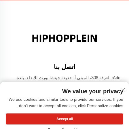
اتصل بنا
Add: الغرفة 308، المبنى أ، حديقة جينشا بورت للإبداع، بلدة
دالي، فوشان، قوانغدونغ
We value your privacy
الهاتف:
+86-17304049586
We use cookies and similar tools to provide our services. If you
البريد الإلكتروني:
[email protected]
don't want to accept all cookies, click Personalize cookies.
Accept all
حقوق الطبع والنشر © شركة قوانغتشو شياوهونغشو للملابس،
المحدودة -
سياسة الخصوصية