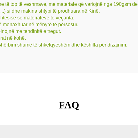
otërore të top të veshmave, me materiale që variojnë nga 190gsm d
..) si dhe makina shtypi të prodhuara në Kinë.
htësisë së materialeve të veçanta.
 të menaxhuar në mënyrë të përsosur.
nojnë me tendinitë e tregut.
rat në kohë.
jë shërbim shumë të shkëlqyeshëm dhe këshilla për dizajnim.
FAQ