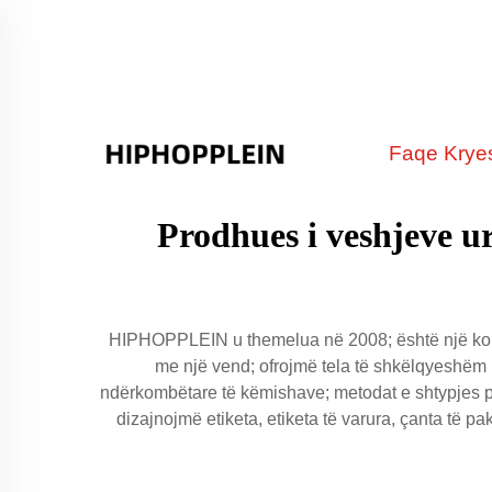
Faqe Krye
Prodhues i veshjeve ur
HIPHOPPLEIN u themelua në 2008; është një kompan
me një vend; ofrojmë tela të shkëlqyeshëm m
ndërkombëtare të këmishave; metodat e shtypjes për
dizajnojmë etiketa, etiketa të varura, çanta të pak