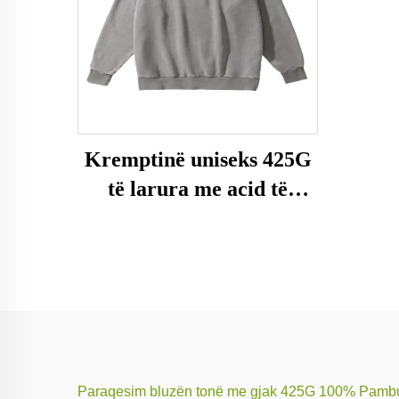
Kremptinë uniseks 425G
të larura me acid të
madhe
Paraqesim bluzën tonë me gjak 425G 100% Pambuk të