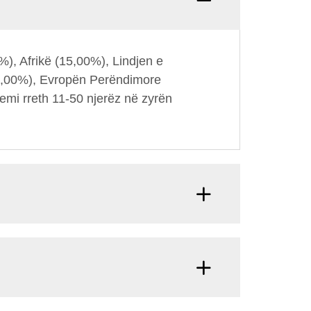
Pyetje
%), Afrikë (15,00%), Lindjen e
(5,00%), Evropën Perëndimore
emi rreth 11-50 njerëz në zyrën