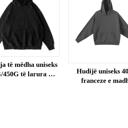
ja të mëdha uniseks
Hudijë uniseks 4
/450G të larura me
franceze e mad
acid