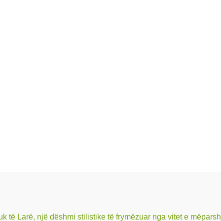
 Larë, një dëshmi stilistike të frymëzuar nga vitet e mëpars