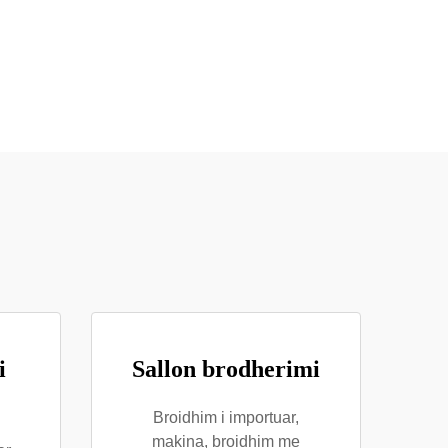
i
Sallon brodherimi
Broidhim i importuar,
makina, broidhim me