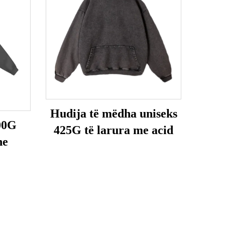
Hudija të mëdha uniseks
00G
425G të larura me acid
he