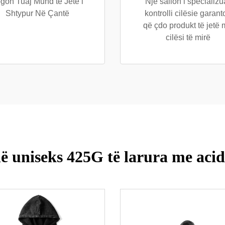
gon Tuaj Mund të Jetë i
Një sallon i specializu
Shtypur Në Çantë
kontrolli cilësie garant
që çdo produkt të jetë
cilësi të mirë
 uniseks 425G të larura me aci