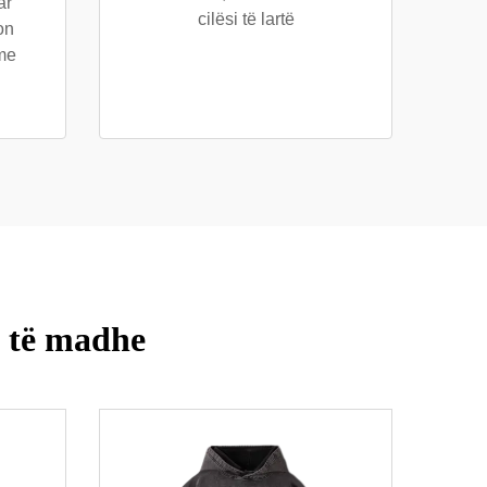
ar
cilësi të lartë
on
 me
d të madhe