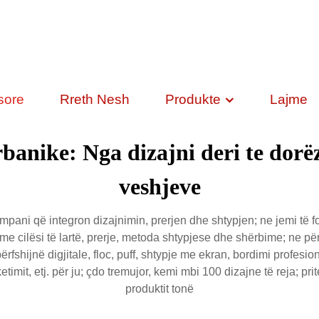
sore
Rreth Nesh
Produkte
Lajme
banike: Nga dizajni deri te dorëz
veshjeve
i që integron dizajnimin, prerjen dhe shtypjen; ne jemi të fo
e cilësi të lartë, prerje, metoda shtypjese dhe shërbime; ne përd
fshijnë digjitale, floc, puff, shtypje me ekran, bordimi profe
etimit, etj. për ju; çdo tremujor, kemi mbi 100 dizajne të reja; p
produktit tonë