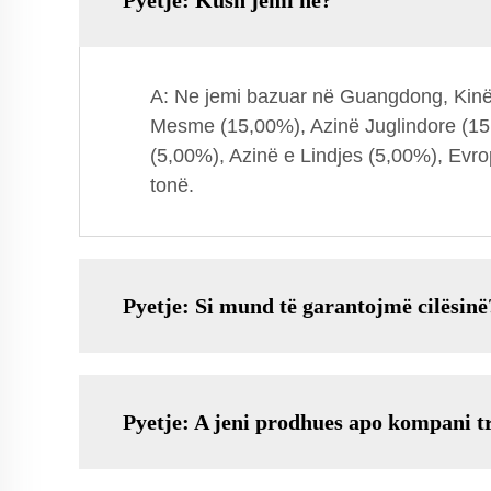
Pyetje: Kush jemi ne?
A: Ne jemi bazuar në Guangdong, Kinë, 
Mesme (15,00%), Azinë Juglindore (15
(5,00%), Azinë e Lindjes (5,00%), Evro
tonë.
Pyetje: Si mund të garantojmë cilësinë
Pyetje: A jeni prodhues apo kompani t