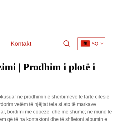
Kontakt
SQ
imi | Prodhim i plotë i
kusuar në prodhimin e shërbimeve të lartë cilësie
orim vetëm të njëjtat tela si ato të markave
sional, bordimi me copëze, dhe më shumë; ne mund të
ritem që të na kontaktoni dhe të shfletoni albumin e