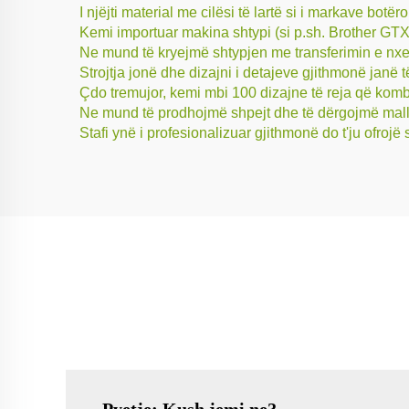
I njëjti material me cilësi të lartë si i markave b
Kemi importuar makina shtypi (si p.sh. Brother GTX.
Ne mund të kryejmë shtypjen me transferimin e nxe
Strojtja jonë dhe dizajni i detajeve gjithmonë janë
Çdo tremujor, kemi mbi 100 dizajne të reja që kombi
Ne mund të prodhojmë shpejt dhe të dërgojmë mall
Stafi ynë i profesionalizuar gjithmonë do t'ju ofro