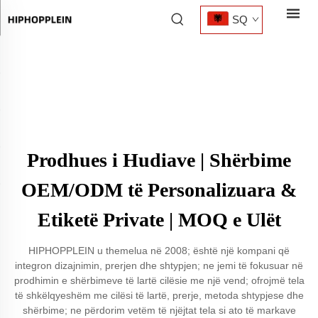
SQ
Prodhues i Hudiave | Shërbime
OEM/ODM të Personalizuara &
Etiketë Private | MOQ e Ulët
HIPHOPPLEIN u themelua në 2008; është një kompani që
integron dizajnimin, prerjen dhe shtypjen; ne jemi të fokusuar në
prodhimin e shërbimeve të lartë cilësie me një vend; ofrojmë tela
të shkëlqyeshëm me cilësi të lartë, prerje, metoda shtypjese dhe
shërbime; ne përdorim vetëm të njëjtat tela si ato të markave