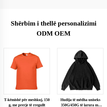
Shërbim i thellë personalizimi
ODM OEM
T-këmishë për meshkuj, 150
Hudija të mëdha uniseks
g, me prerje të rregullt
350G/450G të larura me