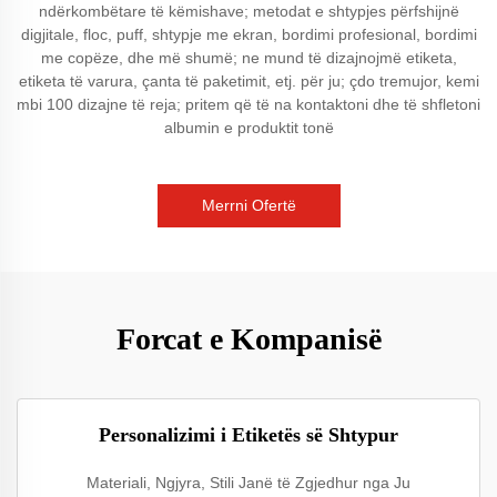
ndërkombëtare të këmishave; metodat e shtypjes përfshijnë
digjitale, floc, puff, shtypje me ekran, bordimi profesional, bordimi
me copëze, dhe më shumë; ne mund të dizajnojmë etiketa,
etiketa të varura, çanta të paketimit, etj. për ju; çdo tremujor, kemi
mbi 100 dizajne të reja; pritem që të na kontaktoni dhe të shfletoni
albumin e produktit tonë
Merrni Ofertë
Forcat e Kompanisë
Personalizimi i Etiketës së Shtypur
Materiali, Ngjyra, Stili Janë të Zgjedhur nga Ju