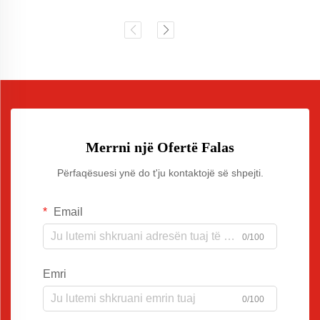
Merrni një Ofertë Falas
Përfaqësuesi ynë do t'ju kontaktojë së shpejti.
Email
0/100
Emri
0/100