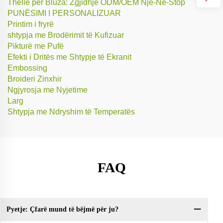
Thellë për Bluza: Zgjidhje ODM/OEM Një-Në-Stop
PUNËSIMI I PERSONALIZUAR
Printim i fryrë
shtypja me Brodërimit të Kufizuar
Pikturë me Pufë
Efekti i Dritës me Shtypje të Ekranit
Embossing
Broideri Zinxhir
Ngjyrosja me Nyjetime
Larg
Shtypja me Ndryshim të Temperatës
FAQ
Pyetje: Çfarë mund të bëjmë për ju?
Py