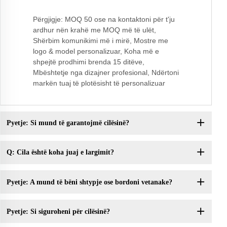
Përgjigje: MOQ 50 ose na kontaktoni për t'ju
ardhur nën krahë me MOQ më të ulët,
Shërbim komunikimi më i mirë, Mostre me
logo & model personalizuar, Koha më e
shpejtë prodhimi brenda 15 ditëve,
Mbështetje nga dizajner profesional, Ndërtoni
markën tuaj të plotësisht të personalizuar
Pyetje: Si mund të garantojmë cilësinë?
Q: Cila është koha juaj e largimit?
Pyetje: A mund të bëni shtypje ose bordoni vetanake?
Pyetje: Si siguroheni për cilësinë?