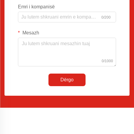
Emri i kompanisë
0/200
Mesazh
0/1000
Dërgo