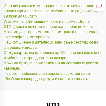
Иста висококвалитетна ткаенина како меѓународните
врвни марки за облека, со ткаенини што се движат од
190gsm до 600gsm.
Увозиме печатни машини (како на пример Brother
GTX...) како и печатни машини направени во Кина.
Можеме да извршиме топлински трансфер печатување
на специјални материјали.
Нашиот шиење и детално дизајнирање секогаш се во
совршена изведба.
Секој квартал имаме повеќе од 100 нови дизајни кои ги
комбинираат трендовите на пазарот.
Можеме брзо да произведеме и да доставиме робата
навреме.
Нашиот професионален персонал секогаш ќе ви
обезбеди извонредна услуга и совети за дизајн.
ЧПЗ