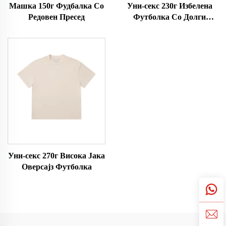
Машка 150г Фудбалка Со
Уни-секс 230г Избелена
Редовен Пресед
Футболка Со Долги
Ракави
Уни-секс 270г Висока Јака
Оверсајз Футболка