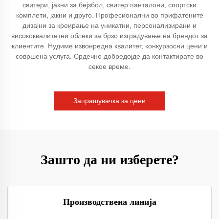
свитери, јакни за бејзбол, свитер панталони, спортски
комплети, јакни и друго. Професионални во прифатените
дизајни за креирање на уникатни, персонализирани и
висококвалитетни облеки за брзо изградување на брендот за
клиентите. Нудиме извонредна квалитет, конкурзосни цени и
совршена услуга. Срдечно добредојде да контактирате во
секое време.
Запрашувачка за цени
Зашто да ни изберете?
Производствена линија