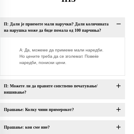
П: Дали је приемете мали наручки? Дали количината
Пр
на нарушка може да биде помала од 100 парчиња?
ко
A: Да, можеме да примеме мали наредби.
Но цените треба да се зголемат. Повеќе
наредби, пониски цени.
П: Можете ли да правите сопствено печатување/
вишивање?
Прашање: Колку чини примерокот?
Прашање: кои сме ние?