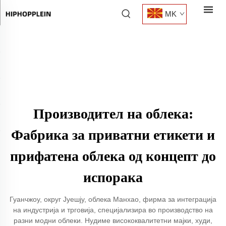
MK
Производител на облека:
Фабрика за приватни етикети и
прифатена облека од концепт до
испорака
Гуанчжоу, округ Јуешју, облека Манхао, фирма за интеграција
на индустрија и трговија, специјализира во производство на
разни модни облеки. Нудиме висококвалитетни мајки, худи,