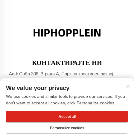
КОНТАКТИРАЈТЕ НИ
Add: Соба 308, Зграда А, Парк за креативен развој
Џинша Порт, град Дали, Фошан, Гуангдонг
We value your privacy
Тел:
+86-17304049586
We use cookies and similar tools to provide our services. If you
Е-пошта:
[email protected]
don't want to accept all cookies, click Personalize cookies.
Accept all
Авторски права © Гуангџоу Сиаохонгшу Компанија за
облека, ОДТ -
Правила за приватност
Personalize cookies