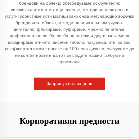
брендови на облека; обезбедуваме исклучително
висококвалитетни матици, шиење, методи на печатење и
услуги; користиме исти матици како онаа меѓународно водечки
брендови за облека; методи на печатење вклучуваат
дигитално, флокирање, пуфирање, мрежно печатење,
професионална везба, везба на патеки и други; можеме да
дизајнираме етикети, висечки табели, пакувања, итн. за вас;
секој квартал имаме повеќе од 100 нови дизајни; очекуваме да
нѐ контактирате и да го прегледате нашиот албум на
производи.
Запрашувачка за цени
Корпоративни предности