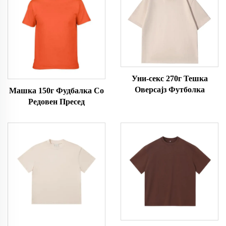
Уни-секс 270г Тешка
Оверсајз Футболка
Машка 150г Фудбалка Со
Редовен Пресед