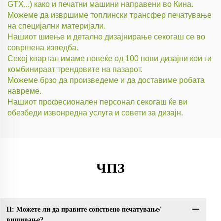
GTX...) како и печатни машини направени во Кина.
Можеме да извршиме топлински трансфер печатување
на специјални материјали.
Нашиот шиење и детално дизајнирање секогаш се во
совршена изведба.
Секој квартал имаме повеќе од 100 нови дизајни кои ги
комбинираат трендовите на пазарот.
Можеме брзо да произведеме и да доставиме робата
навреме.
Нашиот професионален персонал секогаш ќе ви
обезбеди извонредна услуга и совети за дизајн.
ЧПЗ
П: Можете ли да правите сопствено печатување/
П:
вишивање?