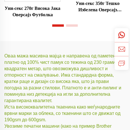
Уни-секс 350г Тешко
Уни-секс 270г Висока Јака
Избелена Оверсајз
Оверсајз Футболка
Футболка
Оваа мажа масивна мајца е направена од паметен
платно од 100% чист памук со тежина од 230 грами по
квадратен метар, што овозможува дишливост и
отпорност на смалување. Има стандардна форма,
кратки раце и дизајн со висока яка, што ја прави
погодна за разни стилови. Платното е и анти-пилинг и
поминува низ детекција на игли за дополнителна
гарантирана квалитет.
Иста висококвалитетна ткаенина како меѓународните
врвни марки за облека, со ткаенини што се движат од
190gsm до 600gsm.
Увозиме печатни машини (како на пример Brother