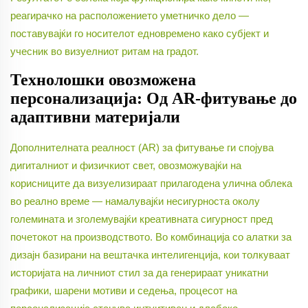
реагирачко на расположението уметничко дело —
поставувајќи го носителот едновремено како субјект и
учесник во визуелниот ритам на градот.
Технолошки овозможена
персонализација: Од AR-фитување до
адаптивни материјали
Дополнителната реалност (AR) за фитување ги спојува
дигиталниот и физичкиот свет, овозможувајќи на
корисниците да визуелизираат прилагодена улична облека
во реално време — намалувајќи несигурноста околу
големината и зголемувајќи креативната сигурност пред
почетокот на производството. Во комбинација со алатки за
дизајн базирани на вештачка интелигенција, кои толкуваат
историјата на личниот стил за да генерираат уникатни
графики, шарени мотиви и седења, процесот на