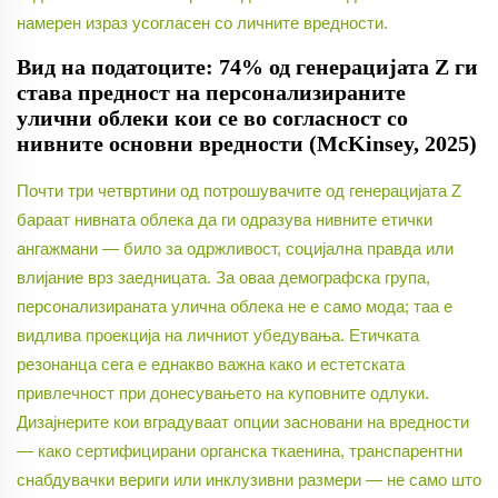
намерен израз усогласен со личните вредности.
Вид на податоците: 74% од генерацијата Z ги
става предност на персонализираните
улични облеки кои се во согласност со
нивните основни вредности (McKinsey, 2025)
Почти три четвртини од потрошувачите од генерацијата Z
бараат нивната облека да ги одразува нивните етички
ангажмани — било за одржливост, социјална правда или
влијание врз заедницата. За оваа демографска група,
персонализираната улична облека не е само мода; таа е
видлива проекција на личниот убедувања. Етичката
резонанца сега е еднакво важна како и естетската
привлечност при донесувањето на куповните одлуки.
Дизајнерите кои вградуваат опции засновани на вредности
— како сертифицирани органска ткаенина, транспарентни
снабдувачки вериги или инклузивни размери — не само што