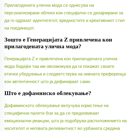
Прилагодената улична мода се однесува на
персонализирани облеки кои специјално се дизајнирани за
да го одразат идентитетот, вредностите и креативниот стил
на поединецот.
Зошто е Генерацијата Z привлечена кон
прилагодената улична мода?
Генерацијата Z е привлечена кон прилагодената улична
мода бидејќи таа им овозможува да ги покажат своите
етички убедувања и соодветствува на нивната преференца
кон автентичност што ја дефинираат сами.
Што е дофаминско облекување?
Дофаминското облекување вклучува користење на
специфични палети бои за да се предизвикаат
емоционални реакции, што ја подобрува расположението на
носителот и неговата релевантност во урбаната средина