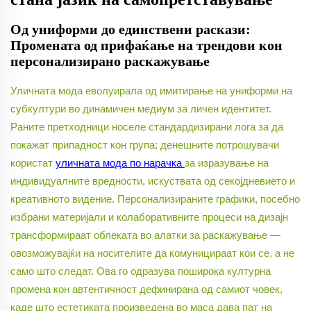
Од униформи до единствени раскази:
Промената од прифаќање на трендови кон
персонализирано раскажување
Уличната мода еволуирала од имитирање на униформи на
субкултури во динамичен медиум за личен идентитет.
Раните претходници носеле стандардизирани лога за да
покажат припадност кон група; денешните потрошувачи
користат
уличната мода по нарачка
за изразување на
индивидуалните вредности, искуствата од секојдневието и
креативното видение. Персонализираните графики, посебно
избрани материјали и колаборативните процеси на дизајн
трансформираат облеката во алатки за раскажување —
овозможувајќи на носителите да комуницираат кои се, а не
само што следат. Ова го одразува поширока културна
промена кон автентичност дефинирана од самиот човек,
каде што естетиката произведена во маса дава пат на