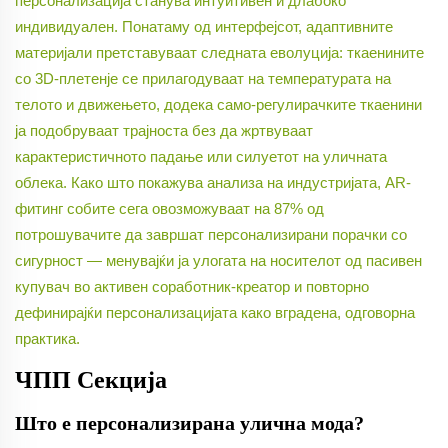
персонализација станува интуитивен и длабоко
индивидуален. Понатаму од интерфејсот, адаптивните
материјали претставуваат следната еволуција: ткаенините
со 3D-плетенje се прилагодуваат на температурата на
телото и движењето, додека само-регулирачките ткаенини
ја подобруваат трајноста без да жртвуваат
карактеристичното падање или силуетот на уличната
облека. Како што покажува анализа на индустријата, AR-
фитинг собите сега овозможуваат на 87% од
потрошувачите да завршат персонализирани порачки со
сигурност — менувајќи ја улогата на носителот од пасивен
купувач во активен соработник-креатор и повторно
дефинирајќи персонализацијата како вградена, одговорна
практика.
ЧПП Секција
Што е персонализирана улична мода?