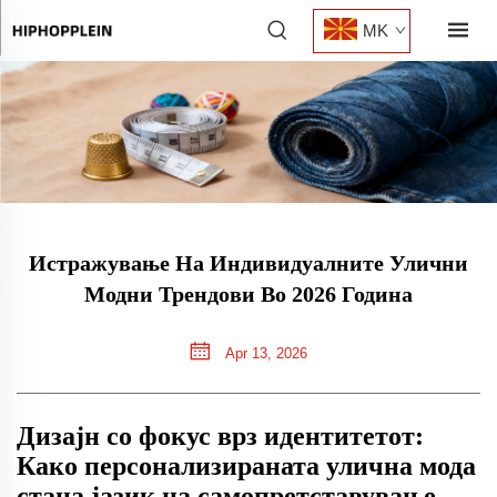
MK
Истражување На Индивидуалните Улични
Модни Трендови Во 2026 Година
Apr 13, 2026
Дизајн со фокус врз идентитетот:
Како персонализираната улична мода
стана јазик на самопретставување