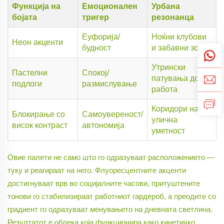
Функција на
Емоционален
Урбана
бојата
тригер
резонанца
Еуфорија/
Ноќни клубови
Неон акценти
будност
и забавни зони
Утрински
Пастелни
Спокој/
патувања до
подлоги
размислување
работа
Коридори на
Блокирање со
Самоувереност/
улична
висок контраст
автономија
уметност
Овие палети не само што го одразуваат расположението —
туку и реагираат на него. Флуоресцентните акценти
достигнуваат врв во социјалните часови, притуштените
тонови го стабилизираат работниот гардероб, а преодите со
градиент го одразуваат менувањето на дневната светлина.
Резултатот е облека која функционира како кинетичко,