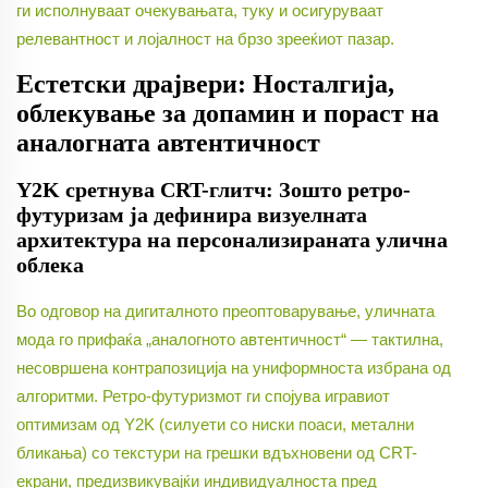
ги исполнуваат очекувањата, туку и осигуруваат
релевантност и лојалност на брзо зрееќиот пазар.
Естетски драјвери: Носталгија,
облекување за допамин и пораст на
аналогната автентичност
Y2K сретнува CRT-глитч: Зошто ретро-
футуризам ја дефинира визуелната
архитектура на персонализираната улична
облека
Во одговор на дигиталното преоптоварување, уличната
мода го прифаќа „аналогното автентичност“ — тактилна,
несовршена контрапозиција на униформноста избрана од
алгоритми. Ретро-футуризмот ги спојува игравиот
оптимизам од Y2K (силуети со ниски поаси, метални
бликања) со текстури на грешки вдъхновени од CRT-
екрани, предизвикувајќи индивидуалноста пред