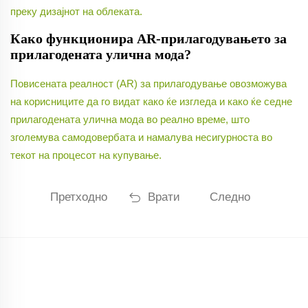
преку дизајнот на облеката.
Како функционира AR-прилагодувањето за
прилагодената улична мода?
Повисената реалност (AR) за прилагодување овозможува
на корисниците да го видат како ќе изгледа и како ќе седне
прилагодената улична мода во реално време, што
зголемува самодовербата и намалува несигурноста во
текот на процесот на купување.
Претходно
Врати
Следно