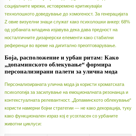
социјалните мрежи, истовремено критикувајќи
технолошкото доведување до хомогеност. За генерацијата
Z овие визуелни знаци служат како психолошки анкер: 68%
од урбаната младина изјавува дека дава предност на
носталгичните дизајнерски елементи како стабилни
референци во време на дигитално преоптоварување.
Боја, расположение и урбан ритам: Како
„допаминското облекување“ формира
персонализирани палети за улична мода
Персонализираната улична мода ја користи хроматската
психологија за засилување на емоционалната резонанца и
контекстуалната релевантност. „Допаминското облекување“
користи намерни бојни стратегии — не како декорација, туку
како функционален израз кој е усогласен со урбаните
животни циклуси: