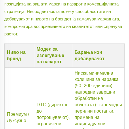
позицијата на вашата марка на пазарот и комерцијалната
стратегија. Несоодветноста помеѓу способностите на
добавувачот и нивото на брендот ја намалува маржината,
компромитира восприемањето на квалитетот или спречува
растот.
Модел за
Ниво на
Барања кон
излегување
бренд
добавувачот
на пазарот
Ниска минимална
количина за нарачка
(50–200 единици),
напредни завршни
обработки на
DTC (директно
облеката (старомодни
до
перилни постапки,
Премиум /
потрошувачот),
примена на
Луксузно
ограничени
индивидуални