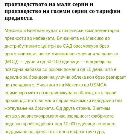
производството на мали серии и
производство на големи серии со тарифни
предности
Мексико и Виетнам нудат стратегиски комплементарни
предности во набавката. Близината на Мексико до
дистрибутивните центри во САД овозможува брзо
прототипирање, ниски минимални количини за нарачка
(МОQ) — дури и од 50–100 единици — и воденje на
повторна набавка со рокови помали од 10 дена, што е
идеално за брендови на улична облека кои брзо реагираат
на трендовите. Учеството на Мексико во USMCA
елиминира мито на квалификувана облека, што прави
производството во мали серии економски изводливо без
жртвување на брзината. Од друга страна, Виетнам
истакнува високопроменлива извршност: фабриките
редовно произведуваат над 10.000 единици по модел,
поддржани од зрела текстилна инфраструктура,