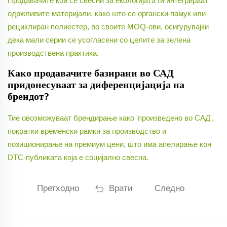
Продавачите кои се свесни за екологијата ги интегрираат
одржливите материјали, како што се органски памук или
рециклиран полиестер, во своите MOQ-ови, осигурувајќи
дека мали серии се усогласени со целите за зелена
производствена практика.
Како продавачите базирани во САД
придонесуваат за диференцијација на
брендот?
Тие овозможуваат брендирање како 'произведено во САД',
пократки временски рамки за производство и
позиционирање на премиум цени, што има апелирање кон
DTC-публиката која е социјално свесна.
Претходно
Врати
Следно