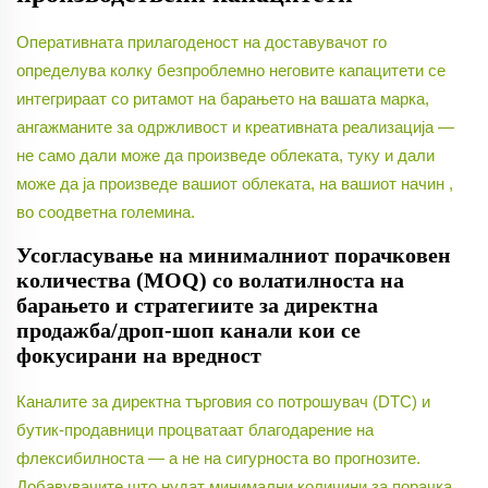
Оперативната прилагоденост на доставувачот го
определува колку безпроблемно неговите капацитети се
интегрираат со ритамот на барањето на вашата марка,
ангажманите за одржливост и креативната реализација —
не само дали може да произведе облеката, туку и дали
може да ја произведе
вашиот
облеката,
на вашиот начин
,
во соодветна големина.
Усогласување на минималниот порачковен
количества (MOQ) со волатилноста на
барањето и стратегиите за директна
продажба/дроп-шоп канали кои се
фокусирани на вредност
Каналите за директна търговия со потрошувач (DTC) и
бутик-продавници процватаат благодарение на
флексибилноста — а не на сигурноста во прогнозите.
Добавувачите што нудат минимални количини за порачка