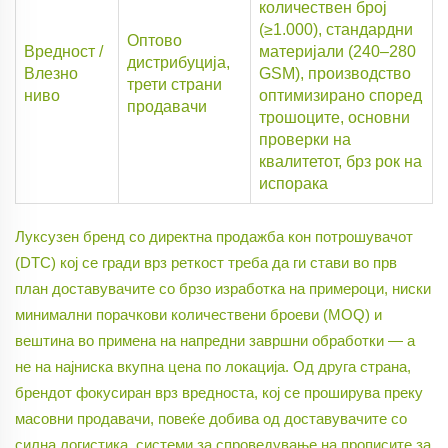
количествен број
(≥1.000), стандардни
Оптово
Вредност /
материјали (240–280
дистрибуција,
Влезно
GSM), производство
трети страни
ниво
оптимизирано според
продавачи
трошоците, основни
проверки на
квалитетот, брз рок на
испорака
Луксузен бренд со директна продажба кон потрошувачот
(DTC) кој се гради врз реткост треба да ги стави во прв
план доставувачите со брзо изработка на примероци, ниски
минимални порачкови количествени броеви (MOQ) и
вештина во примена на напредни завршни обработки — а
не на најниска вкупна цена по локација. Од друга страна,
брендот фокусиран врз вредноста, кој се проширува преку
масовни продавачи, повеќе добива од доставувачите со
силна логистика, системи за спроведување на прописите за