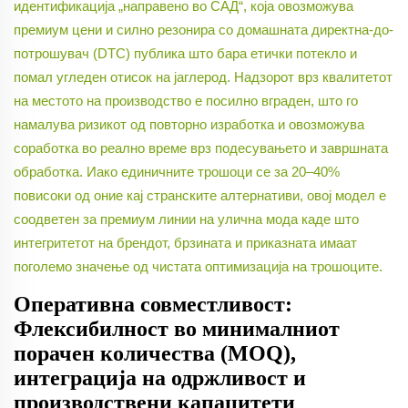
идентификација „направено во САД“, која овозможува
премиум цени и силно резонира со домашната директна-до-
потрошувач (DTC) публика што бара етички потекло и
помал угледен отисок на јаглерод. Надзорот врз квалитетот
на местото на производство е посилно вграден, што го
намалува ризикот од повторно изработка и овозможува
соработка во реално време врз подесувањето и завршната
обработка. Иако единичните трошоци се за 20–40%
повисоки од оние кај странските алтернативи, овој модел е
соодветен за премиум линии на улична мода каде што
интегритетот на брендот, брзината и приказната имаат
поголемо значење од чистата оптимизација на трошоците.
Оперативна совместливост:
Флексибилност во минималниот
порачен количества (MOQ),
интеграција на одржливост и
производствени капацитети