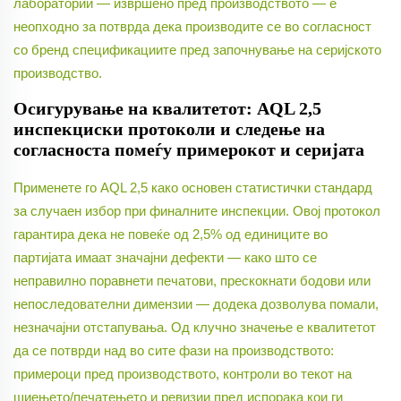
лаборатории — извршено пред производството — е
неопходно за потврда дека производите се во согласност
со бренд спецификациите пред започнување на серијското
производство.
Осигурување на квалитетот: AQL 2,5
инспекциски протоколи и следење на
согласноста помеѓу примерокот и серијата
Применете го AQL 2,5 како основен статистички стандард
за случаен избор при финалните инспекции. Овој протокол
гарантира дека не повеќе од 2,5% од единиците во
партијата имаат значајни дефекти — како што се
неправилно поравнети печатови, прескокнати бодови или
непоследователни димензии — додека дозволува помали,
незначајни отстапувања. Од клучно значење е квалитетот
да се потврди
над
во сите фази на производството:
примероци пред производството, контроли во текот на
шиењето/печатењето и ревизии пред испорака кои ги