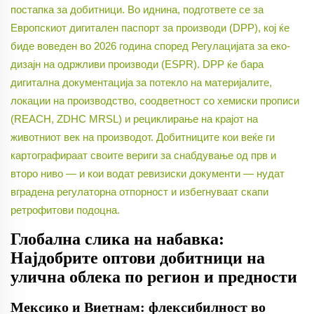
постапка за добитници. Во иднина, подгответе се за
Европскиот дигитален паспорт за производи (DPP), кој ќе
биде воведен во 2026 година според Регулацијата за еко-
дизајн на одржливи производи (ESPR). DPP ќе бара
дигитална документација за потекло на материјалите,
локации на производство, соодветност со хемиски прописи
(REACH, ZDHC MRSL) и рециклирање на крајот на
животниот век на производот. Добитниците кои веќе ги
картографираат своите вериги за снабдување од прв и
второ ниво — и кои водат ревизиски документи — нудат
вградена регулаторна отпорност и избегнуваат скапи
ретрофитови подоцна.
Глобална слика на набавка:
Најдобрите оптови добитници на
улична облека по регион и предности
Мексико и Виетнам: флексибилност во