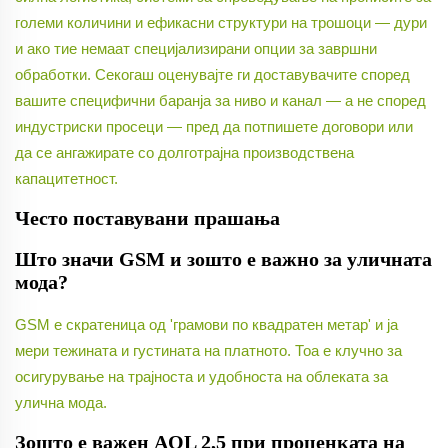
големи количини и ефикасни структури на трошоци — дури
и ако тие немаат специјализирани опции за завршни
обработки. Секогаш оценувајте ги доставувачите според
вашите специфични баранja за ниво и канал — а не според
индустриски просеци — пред да потпишете договори или
да се ангажирате со долготрајна производствена
капацитетност.
Често поставувани прашања
Што значи GSM и зошто е важно за уличната
мода?
GSM е скратеница од 'грамови по квадратен метар' и ја
мери тежината и густината на платното. Тоа е клучно за
осигурување на трајноста и удобноста на облеката за
улична мода.
Зошто е важен AQL 2,5 при проценката на