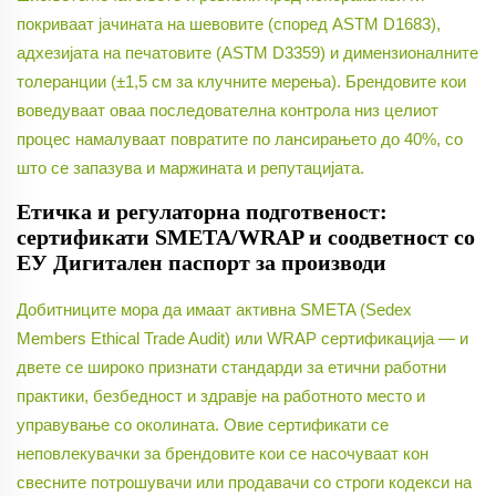
покриваат јачината на шевовите (според ASTM D1683),
адхезијата на печатовите (ASTM D3359) и димензионалните
толеранции (±1,5 см за клучните мерења). Брендовите кои
воведуваат оваа последователна контрола низ целиот
процес намалуваат повратите по лансирањето до 40%, со
што се запазува и маржината и репутацијата.
Етичка и регулаторна подготвеност:
сертификати SMETA/WRAP и соодветност со
ЕУ Дигитален паспорт за производи
Добитниците мора да имаат активна SMETA (Sedex
Members Ethical Trade Audit) или WRAP сертификација — и
двете се широко признати стандарди за етични работни
практики, безбедност и здравје на работното место и
управување со околината. Овие сертификати се
неповлекувачки за брендовите кои се насочуваат кон
свесните потрошувачи или продавачи со строги кодекси на