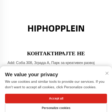
КОНТАКТИРАЈТЕ НЕ
Add: Соба 308, Зграда А, Парк за креативен развој
Џинша Порт, град Дали, Фошан, Гуангдонг
We value your privacy
Тел.:
+86-17304049586
We use cookies and similar tools to provide our services. If you
Е-пошта:
[email protected]
don't want to accept all cookies, click Personalize cookies.
Accept all
Авторски права © Гуангџоу Сиаохонгшу Компанија за
облека, ОДТ -
Политика за приватност
Personalize cookies