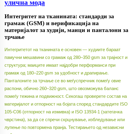
улична мода
Интегритет на тканината: стандарди за
грамаж (GSM) и верификација на
материјалот за худији, маици и панталони за
трчање
Интегритетот на тканината е основен — худиите бараат
памучни мешавини со грамаж од 280–350 gsm за трајност и
структура; маиците имаат најдобри перформанси при
грамаж од 180–220 gsm за удобност и драпирање.
Панталоните за трчање се во меѓуспречник помеѓу овие
распони, обично 260–320 gsm, што овозможува баланс
помеѓу тежина и подвижност. Секогаш проверете состав на
материјалот и отпорност на бојата според стандардите ISO
105-C06 (отпорност на измивка) и ISO 13934-1 (затегачка
чврстина), за да се спречи скрцнување, избледување или
лупење по повтормена пранја. Тестирањето од независни