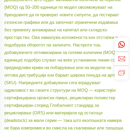
(MOQ) од 50–200 единици по модел овозможуваат на
брендовите да ги проверат новите силуети, да тестираат
сезонски графики или да започнат ограничени издавања
без премногу ангажирање на капитал или складско
просторство. Ова намалува изложеноста кон отстапки и
подобрува оборотот на залихите. Наспроти тоа,
добавувачите оптимизирани за големи количини (MOQ ≥500
единици) подобро служат на веќе установени линии со
предвидливи криви на побарување или на модели на
оптова дистрибуција кои бараат широка понуда на артикули
(SKU). Напредните добавувачи сега вградуваат
одржливост во своите структури на MOQ — користејќи
сертифицирана органски памук, рециклиран полиестер
сертифициран според Глобалниот стандард за
рециклирање (GRS) или материјали од остатоци
(deadstock) за мали серии — така што еколошката намера
не бара компромиси во смисла на скалирање или трошоци.