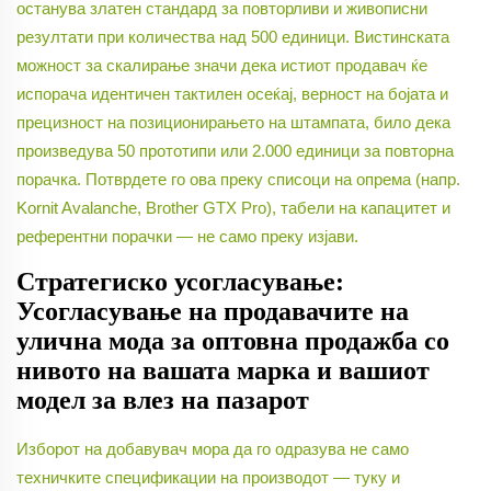
останува златен стандард за повторливи и живописни
резултати при количества над 500 единици. Вистинската
можност за скалирање значи дека истиот продавач ќе
испорача идентичен тактилен осеќај, верност на бојата и
прецизност на позиционирањето на штампата, било дека
произведува 50 прототипи или 2.000 единици за повторна
порачка. Потврдете го ова преку списоци на опрема (напр.
Kornit Avalanche, Brother GTX Pro), табели на капацитет и
референтни порачки — не само преку изјави.
Стратегиско усогласување:
Усогласување на продавачите на
улична мода за оптовна продажба со
нивото на вашата марка и вашиот
модел за влез на пазарот
Изборот на добавувач мора да го одразува не само
техничките спецификации на производот — туку и