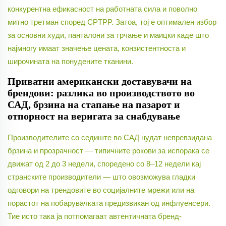
конкурентна ефикасност на работната сила и поволно
митно третман според CPTPP. Затоа, тој е оптимален избор
за основни худи, панталони за трчање и маицки каде што
најмногу имаат значење цената, конзистентноста и
широчината на понудените тканини.
Приватни американски доставувачи на
брендови: разлика во производството во
САД, брзина на стапање на пазарот и
отпорност на веригата за снабдување
Производителите со седиште во САД нудат непревзидана
брзина и прозрачност — типичните рокови за испорака се
движат од 2 до 3 недели, споредено со 8–12 недели кај
странските производители — што овозможува гладки
одговори на трендовите во социјалните мрежи или на
порастот на побарувачката предизвикан од инфлуенсери.
Тие исто така ја потпомагаат автентичната бренд-