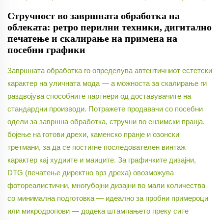
Стручност во завршната обработка на
облеката: ретро перилни техники, дигитално
печатење и скалирање на примена на
посебни графики
Завршната обработка го определува автентичниот естетски
карактер на уличната мода — а можноста за скалирање ги
раздвојува способните партнери од доставувачите на
стандардни производи. Потражете продавачи со посебни
одели за завршна обработка, стручни во ензимски пранја,
бојење на готови дрехи, каменско пранје и озонски
третмани, за да се постигне последователен винтаж
карактер кај худиите и маиците. За графичките дизајни,
DTG (печатење директно врз дреха) овозможува
фотореалистични, многубојни дизајни во мали количества
со минимална подготовка — идеално за пробни примероци
или микродропови — додека штампањето преку сите