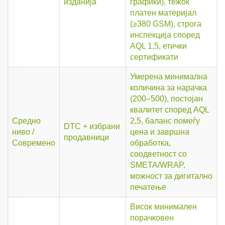
изданија
графики), тежок
платен материјал
(≥380 GSM), строга
инспекција според
AQL 1,5, етички
сертификати
Умерена минимална
количина за нарачка
(200–500), постојан
квалитет според AQL
Средно
2,5, баланс помеѓу
DTC + избрани
ниво /
цена и завршна
продавници
Современо
обработка,
соодветност со
SMETA/WRAP,
можност за дигитално
печатење
Висок минимален
порачковен