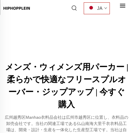
JA
メンズ・ウィメンズ用パーカー |
柔らかで快適なフリースプルオ
ーバー・ジップアップ | 今すぐ
購入
広州越秀区Manhao衣料品会社は広州市越秀区に位置し、衣料品の
卸売会社です。当社の関連工場である仏山南海大里千衣衣料品工
場は、開発・設計・生産を一体化した生産型工場です。当社は自