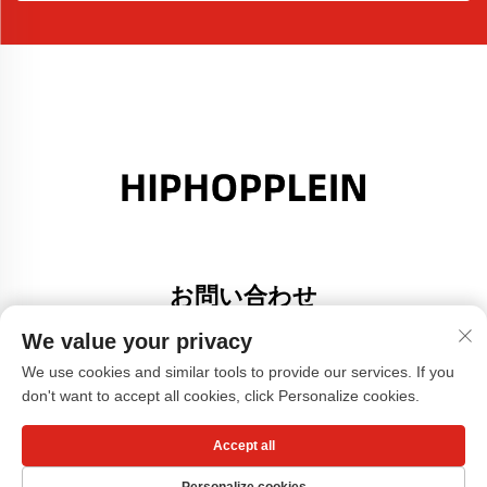
お問い合わせ
Add: 広東省佛山市大里町金沙港創意園A棟308号室
We value your privacy
電話番号：
+86-17304049586
We use cookies and similar tools to provide our services. If you
don't want to accept all cookies, click Personalize cookies.
メールアドレス：
[email protected]
Accept all
Copyright © 広州小紅書服装有限公司 -
プライバシーポリシー