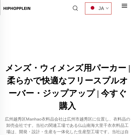
JA
メンズ・ウィメンズ用パーカー |
柔らかで快適なフリースプルオ
ーバー・ジップアップ | 今すぐ
購入
広州越秀区Manhao衣料品会社は広州市越秀区に位置し、衣料品の
卸売会社です。当社の関連工場である仏山南海大里千衣衣料品工
場は、開発・設計・生産を一体化した生産型工場です。当社は自