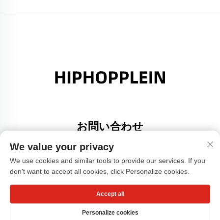
お問い合わせ
Add: 広東省佛山市大里町金沙港創意園A棟308号室
We value your privacy
電話番号：
+86-17304049586
We use cookies and similar tools to provide our services. If you
don't want to accept all cookies, click Personalize cookies.
Eメール：
[email protected]
Accept all
Copyright © 広州小紅書服装有限公司 -
プライバシーポリシー
Personalize cookies