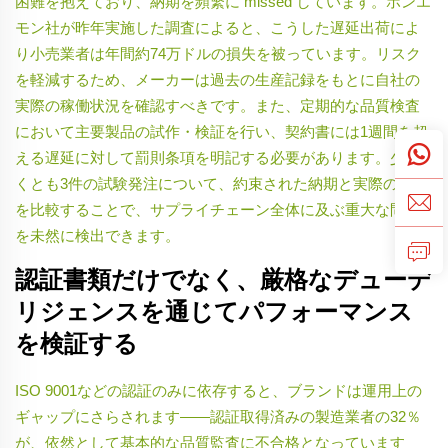
困難を抱えており、納期を頻繁に missed しています。ポンエ
モン社が昨年実施した調査によると、こうした遅延出荷によ
り小売業者は年間約74万ドルの損失を被っています。リスク
を軽減するため、メーカーは過去の生産記録をもとに自社の
実際の稼働状況を確認すべきです。また、定期的な品質検査
において主要製品の試作・検証を行い、契約書には1週間を超
える遅延に対して罰則条項を明記する必要があります。少な
くとも3件の試験発注について、約束された納期と実際の納期
を比較することで、サプライチェーン全体に及ぶ重大な問題
を未然に検出できます。
認証書類だけでなく、厳格なデューデ
リジェンスを通じてパフォーマンス
を検証する
ISO 9001などの認証のみに依存すると、ブランドは運用上の
ギャップにさらされます——認証取得済みの製造業者の32％
が、依然として基本的な品質監査に不合格となっています