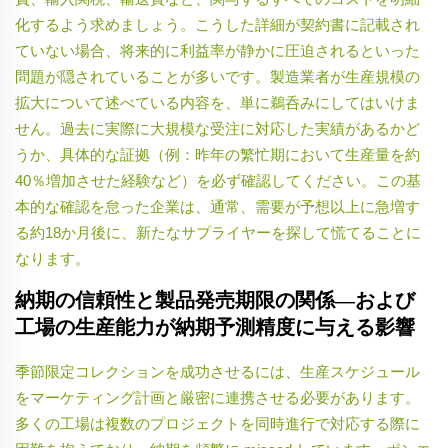
化するよう求めましょう。こうした詳細が契約書に記載され
ていない場合、将来的に利益率が静かに圧迫されるといった
問題が隠されていることが多いです。製造業者が生産規模の
拡大について述べている内容を、単に鵜呑みにしてはいけま
せん。過去に実際に大規模な受注に対応した実績があるかど
うか、具体的な証拠（例：昨年の繁忙期において生産量を約
40％増加させた経験など）を必ず確認してください。この基
本的な確認を怠った企業は、通常、需要が予想以上に急増す
る約18か月後に、新たなサプライヤーを探して慌てることに
なります。
納期の信頼性と製品発売期限の関係―および
工場の生産能力が納期予測精度に与える影響
季節限定コレクションを成功させるには、生産スケジュール
をマーケティング計画と厳密に連携させる必要があります。
多くの工場は複数のプロジェクトを同時進行で対応する際に