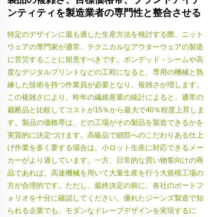
ンティティを製造業者の専門性と整合させる
特定のデザインに最も適した生産方法を検討する際、ニット
ウェアの専門家が通常、テクニカルなアウターウェアの製造
に苦労することに留意すべきです。ボンデッド・シームや高
度なデジタルプリントなどの工程になると、専用の機械と熟
練した技術を持つ作業員が必要となり、複雑さが増します。
この複雑さにより、昨年の繊維産業の統計によると、通常の
裁断品と比較してコストが15％から最大で40％程度上昇しま
す。製品の価格帯は、どの工場がその製品を製造できるかを
実質的に決定づけます。高級品で細部へのこだわりある仕上
げ作業を多く要する場合は、小ロット生産に対応できるメー
カーがより適しています。一方、日常的な買い物客向けの商
品であれば、高速機械を用いて大量生産を行う大規模工場の
方が合理的です。ただし、最終決定の前に、各社のポートフ
ォリオを十分に確認してください。優れたジーンズ製造で知
られる企業でも、モダンなドレープデザインを実現するに