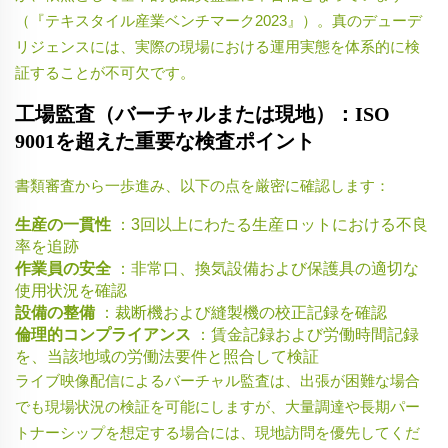
（『テキスタイル産業ベンチマーク2023』）。真のデューデ
リジェンスには、実際の現場における運用実態を体系的に検
証することが不可欠です。
工場監査（バーチャルまたは現地）：ISO
9001を超えた重要な検査ポイント
書類審査から一歩進み、以下の点を厳密に確認します：
生産の一貫性
：3回以上にわたる生産ロットにおける不良
率を追跡
作業員の安全
：非常口、換気設備および保護具の適切な
使用状況を確認
設備の整備
：裁断機および縫製機の校正記録を確認
倫理的コンプライアンス
：賃金記録および労働時間記録
を、当該地域の労働法要件と照合して検証
ライブ映像配信によるバーチャル監査は、出張が困難な場合
でも現場状況の検証を可能にしますが、大量調達や長期パー
トナーシップを想定する場合には、現地訪問を優先してくだ