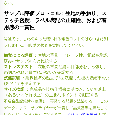
さい。
サンプル評価プロトコル：生地の手触り、ス
テッチ密度、ラベル表記の正確性、および着
用感の一貫性
認証では、しわの寄った縫い目や染色ロットのばらつきは判
明しません。4段階の検査を実施してください。
触覚による評価
：生地の重量、ドレープ性、質感を承認
済みのサンプル布と比較する
ストレステスト
：衣服の重要な縫い目部分を引っ張り、
糸切れや縫い目ずれがないか確認する
洗濯試験
：業界標準の温度で3回洗濯した後の収縮率およ
び色牢度を測定する
サイズ検証
：完成品を技術仕様書に基づき、5か所以上
（あるいはそれ以上）の主要なポイントで測定する
不適合品記録簿を整備し、再発する問題を追跡する——この
データにより、サプライヤーが一貫して品質基準を満たして
いるかどうかが明らかになります。
アパレル製造業者
サプラ