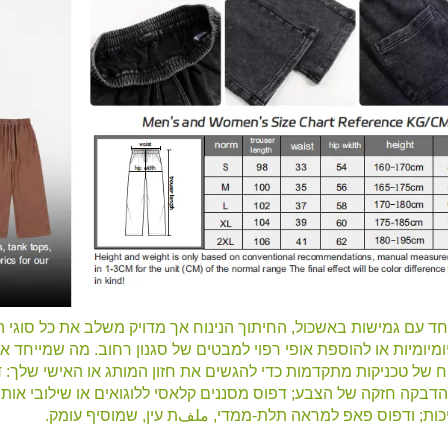
חד עם גמישות באשכול, החיתוך הנינוח אך מדויק משלב את כל סוגי 
מיומיות או להוספת אופי רפוי למבטים של סגנון רחוב. מה שמייחד 
דבקה חזקה של הצבע; דפוס מסננים קלאסי ללוגואים או שילובי אותי
ות; ודפוס פאפ למראה תלת-ממדי, ملفת עין, שמוסיף עומק.