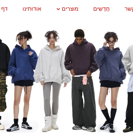
קשר
חֲדָשִים
מוצרים
אודותינו
דף 