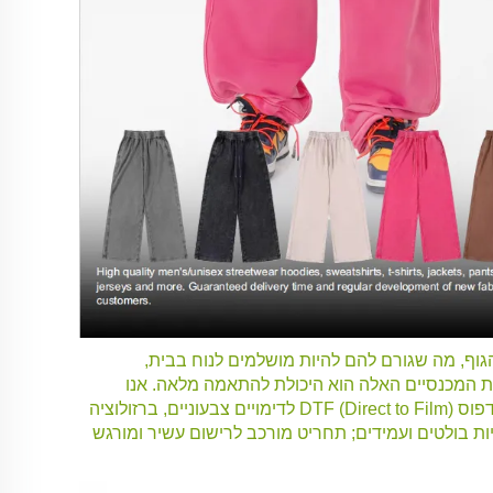
הגוף, מה שגורם להם להיות מושלמים לנוח בבית,
את המכנסיים האלה הוא היכולת להתאמה מלאה. אנו
מציעים טווח של טכניקות מתקדמות כדי להגשים את חזון המותג או האישי שלך: דפוס DTF (Direct to Film) לדימויים צבעוניים, ברזולוציה
ות בולטים ועמידים; תחריט מורכב לרישום עשיר ומורגש