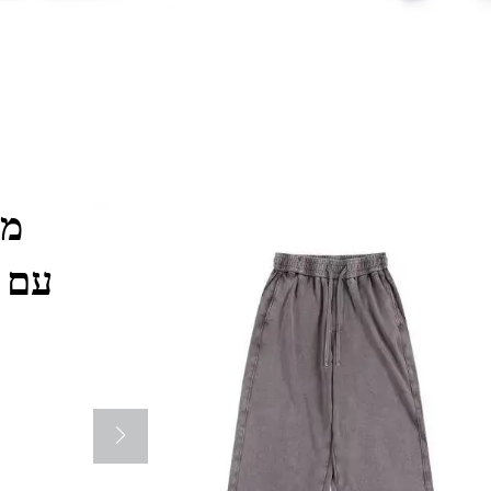
מכ
עם 