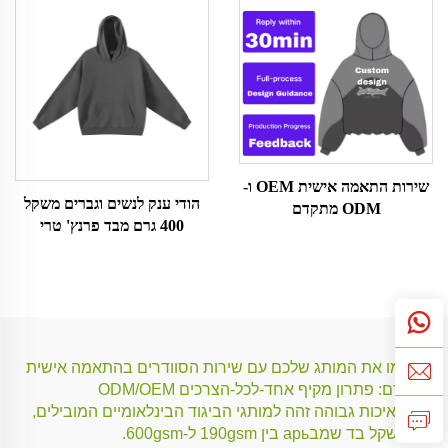
שירות התאמה אישית OEM ו-
הודי ענק לנשים וגברים משקל
ODM מתקדם
400 גרם מבד פרנץ' טרי
העצימו את המותג שלכם עם שירות הסוודרים בהתאמה אישית
מתקדם: פתרון מקיף אחד-לכל-הצרכים ODM/OEM
בדי באיכות גבוהה זהה למותגי הביגוד הבינלאומיים המובילים,
עם משקל בד שמבарь בין 190gsm ל-600gsm.