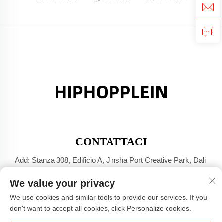
CONTATTACI
Add: Stanza 308, Edificio A, Jinsha Port Creative Park, Dali
Town, Foshan, Guangdong
We value your privacy
Tel:
+86-17304049586
We use cookies and similar tools to provide our services. If you
E-mail:
[email protected]
don't want to accept all cookies, click Personalize cookies.