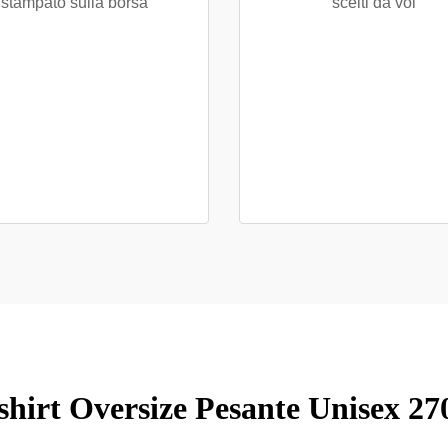
stampato sulla borsa
scelti da voi
shirt Oversize Pesante Unisex 2