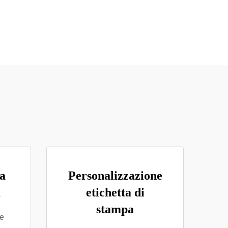
ta
Personalizzazione
a
etichetta di
stampa
le