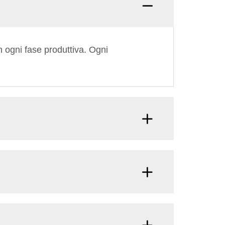
Q: Cos
n ogni fase produttiva. Ogni