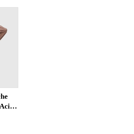
che
 Acido