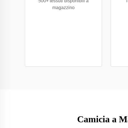
500+ tessuti disponibili a
T
magazzino
Camicia a M