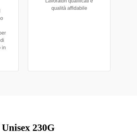
Lavoratori qualificati e
qualità affidabile
l
mo
per
di
 in
 Unisex 230G