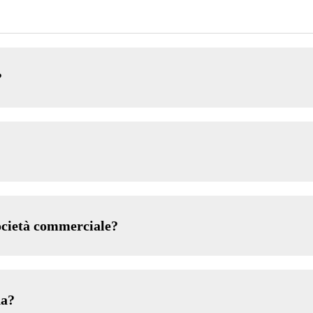
?
ocietà commerciale?
na?