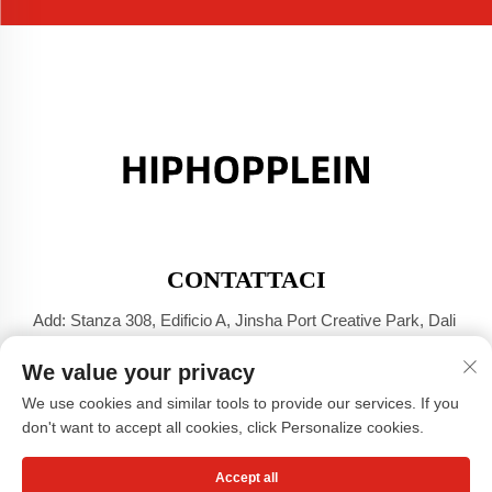
CONTATTACI
Add: Stanza 308, Edificio A, Jinsha Port Creative Park, Dali
Town, Foshan, Guangdong
We value your privacy
Tel:
+86-17304049586
We use cookies and similar tools to provide our services. If you
E-mail:
[email protected]
don't want to accept all cookies, click Personalize cookies.
Accept all
Diritti d'autore © Guangzhou Xiaohongshu Clothing Co., LTD -