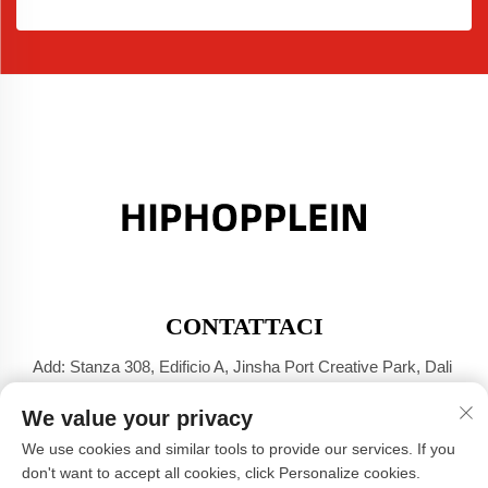
CONTATTACI
Add: Stanza 308, Edificio A, Jinsha Port Creative Park, Dali
Town, Foshan, Guangdong
We value your privacy
Tel:
+86-17304049586
We use cookies and similar tools to provide our services. If you
E-mail:
[email protected]
don't want to accept all cookies, click Personalize cookies.