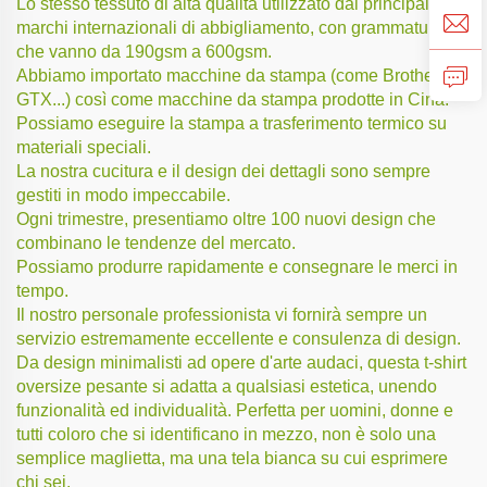
Lo stesso tessuto di alta qualità utilizzato dai principali
marchi internazionali di abbigliamento, con grammature
che vanno da 190gsm a 600gsm.
Abbiamo importato macchine da stampa (come Brother
GTX...) così come macchine da stampa prodotte in Cina.
Possiamo eseguire la stampa a trasferimento termico su
materiali speciali.
La nostra cucitura e il design dei dettagli sono sempre
gestiti in modo impeccabile.
Ogni trimestre, presentiamo oltre 100 nuovi design che
combinano le tendenze del mercato.
Possiamo produrre rapidamente e consegnare le merci in
tempo.
Il nostro personale professionista vi fornirà sempre un
servizio estremamente eccellente e consulenza di design.
Da design minimalisti ad opere d'arte audaci, questa t-shirt
oversize pesante si adatta a qualsiasi estetica, unendo
funzionalità ed individualità. Perfetta per uomini, donne e
tutti coloro che si identificano in mezzo, non è solo una
semplice maglietta, ma una tela bianca su cui esprimere
chi sei.