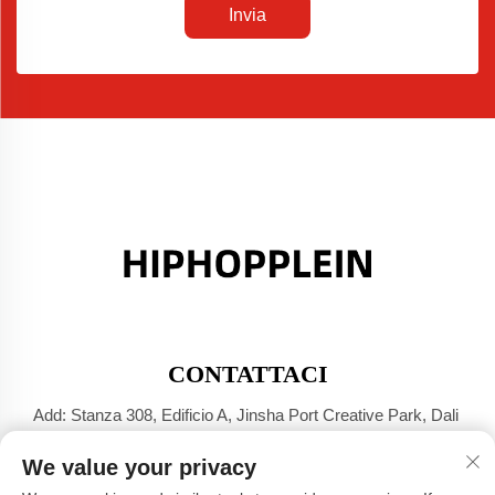
Invia
CONTATTACI
Add: Stanza 308, Edificio A, Jinsha Port Creative Park, Dali
Town, Foshan, Guangdong
We value your privacy
Tel:
+86-17304049586