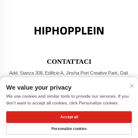
CONTATTACI
Add: Stanza 308, Edificio A, Jinsha Port Creative Park, Dali
Town, Foshan, Guangdong
We value your privacy
Tel:
+86-17304049586
We use cookies and similar tools to provide our services. If you
E-mail:
[email protected]
don't want to accept all cookies, click Personalize cookies.
Accept all
Diritti d'autore © Guangzhou Xiaohongshu Clothing Co., LTD -
Informativa sulla privacy
Personalize cookies