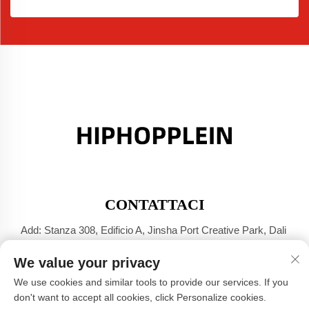
CONTATTACI
Add: Stanza 308, Edificio A, Jinsha Port Creative Park, Dali
Town, Foshan, Guangdong
We value your privacy
Tel:
+86-17304049586
We use cookies and similar tools to provide our services. If you
E-mail:
[email protected]
don't want to accept all cookies, click Personalize cookies.