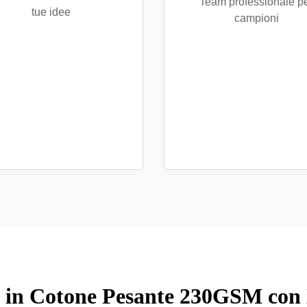
Team professionale p
tue idee
campioni
 in Cotone Pesante 230GSM con D