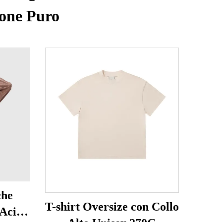
tone Puro
che
T-shirt Oversize con Collo
 Acido