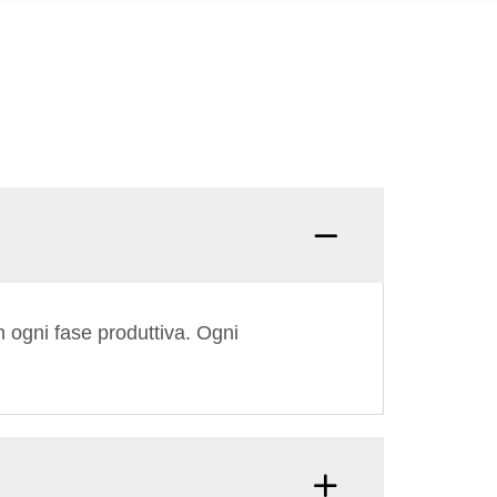
Q: Cos
n ogni fase produttiva. Ogni