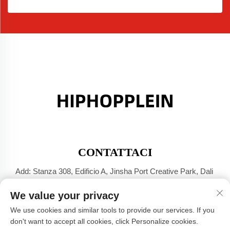
CONTATTACI
Add: Stanza 308, Edificio A, Jinsha Port Creative Park, Dali
Town, Foshan, Guangdong
We value your privacy
Tel:
+86-17304049586
We use cookies and similar tools to provide our services. If you
E-mail:
[email protected]
don't want to accept all cookies, click Personalize cookies.