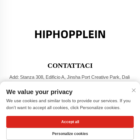
CONTATTACI
Add: Stanza 308, Edificio A, Jinsha Port Creative Park, Dali
Town, Foshan, Guangdong
We value your privacy
Tel:
+86-17304049586
We use cookies and similar tools to provide our services. If you
E-mail:
[email protected]
don't want to accept all cookies, click Personalize cookies.
Accept all
Diritti d'autore © Guangzhou Xiaohongshu Clothing Co., LTD -
Informativa sulla privacy
Personalize cookies