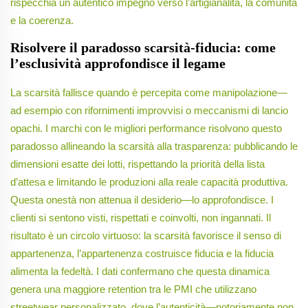
rispecchia un autentico impegno verso l’artigianalità, la comunità
e la coerenza.
Risolvere il paradosso scarsità-fiducia: come
l’esclusività approfondisce il legame
La scarsità fallisce quando è percepita come manipolazione—
ad esempio con rifornimenti improvvisi o meccanismi di lancio
opachi. I marchi con le migliori performance risolvono questo
paradosso allineando la scarsità alla trasparenza: pubblicando le
dimensioni esatte dei lotti, rispettando la priorità della lista
d’attesa e limitando le produzioni alla reale capacità produttiva.
Questa onestà non attenua il desiderio—lo approfondisce. I
clienti si sentono visti, rispettati e coinvolti, non ingannati. Il
risultato è un circolo virtuoso: la scarsità favorisce il senso di
appartenenza, l’appartenenza costruisce fiducia e la fiducia
alimenta la fedeltà. I dati confermano che questa dinamica
genera una maggiore retention tra le PMI che utilizzano
streetwear personalizzato, dove l’autenticità—notoriamente non