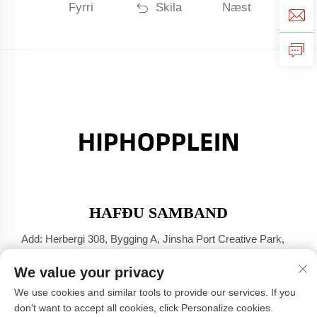
Fyrri
Skila
Næst
HAFÐU SAMBAND
Add: Herbergi 308, Bygging A, Jinsha Port Creative Park,
Dali-bær, Foshan, Guangdong
We value your privacy
Sími:
+86-17304049586
We use cookies and similar tools to provide our services. If you
Netfang:
[email protected]
don't want to accept all cookies, click Personalize cookies.