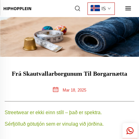
IS
Frá Skautvallarborgunum Til Borgarnætta
Mar 18, 2025
Streetwear er ekki einn stíll – það er spektra.
Sérfjölluð götutjón sem er vinulag við jörðina.