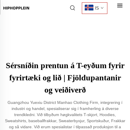
IS
Sérsníðin prentun á T-eyðum fyrir
fyrirtæki og lið | Fjöldupantanir
og veiðiverð
Guangzhou Yuexiu District Manhao Clothing Firm, integrering í
industri og handel, spesialiserar sig í framherling á diverse
trendkledni. Við tilbyðum høgkvalitets T-skjort, Hoodies,
Sweatshirts, baseballfrakkar, Sweaterbyxjur, Sportskuður, Frakkar
og så vidare. Við erum spesialistar í tilpassað produksjon til a