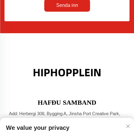
Senda inn
HAFÐU SAMBAND
Add: Herbergi 308, Bygging A, Jinsha Port Creative Park,
Dali-bær, Foshan, Guangdong
We value your privacy
Sími:
+86-17304049586