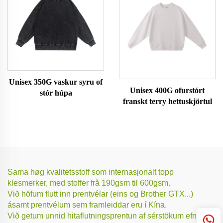
Unisex 350G vaskur syru of
Unisex 400G ofurstórt
stór húpa
franskt terry hettuskjörtul
Sama høg kvalitetsstoff som internasjonalt topp
klesmerker, med stoffer frå 190gsm til 600gsm.
Við höfum flutt inn prentvélar (eins og Brother GTX...)
ásamt prentvélum sem framleiddar eru í Kína.
Við getum unnid hitaflutningsprentun af sérstökum efnum.