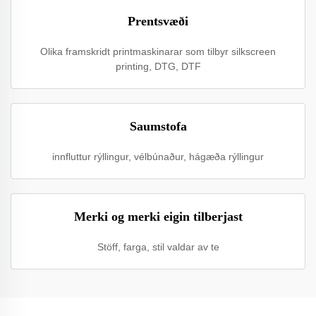
Prentsvæði
Olika framskridt printmaskinarar som tilbyr silkscreen
printing, DTG, DTF
Saumstofa
innfluttur rýllingur, vélbúnaður, hágæða rýllingur
Merki og merki eigin tilberjast
Stöff, farga, stil valdar av te