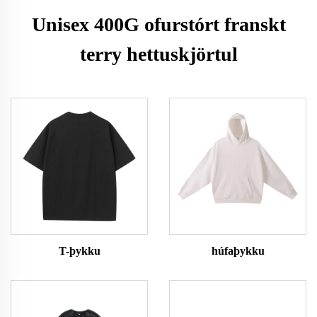
Unisex 400G ofurstórt franskt
terry hettuskjörtul
T-þykku
húfaþykku