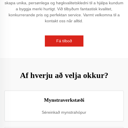
skapa unika, persønlega og høgkvalitetskledni til a hjálpa kundum
a byggja merki hurtigt. Við tilbyðum fantastisk kvalitet,
konkurrerande pris og perfektan service. Varmt velkomna til a
kontakt oss når alltid.
Fá tilboð
Af hverju að velja okkur?
Mynstraverkstæði
Séreinkað mynstrahópur