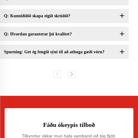
Q: Kunniðiðið skapa eigið skrúðið?
Q: Hvordan garanterar þú kvalitet?
Spurning: Get ég fengið sýni til að athuga gæði vöru?
Fáðu ókeypis tilboð
Tilkynntur okkar mun hafa samband við þig fljótt.