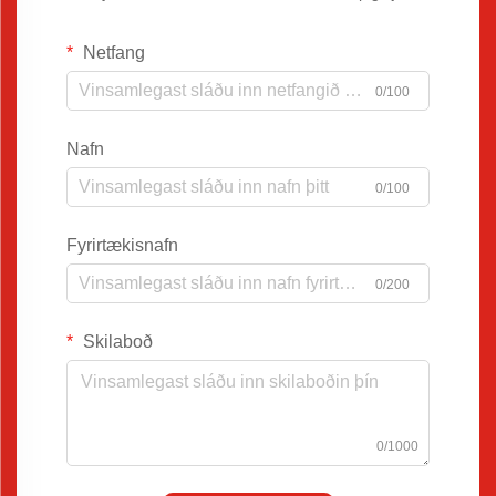
Netfang
0/100
Nafn
0/100
Fyrirtækisnafn
0/200
Skilaboð
0/1000