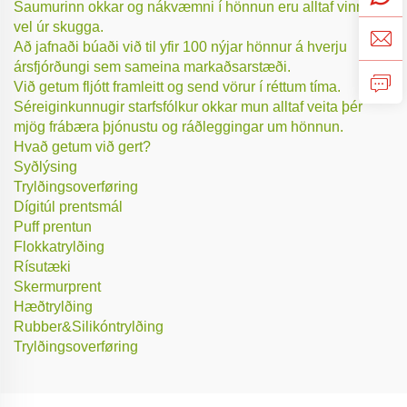
Saumurinn okkar og nákvæmni í hönnun eru alltaf vinnum
vel úr skugga.
Að jafnaði búaði við til yfir 100 nýjar hönnur á hverju
ársfjórðungi sem sameina markaðsarstæði.
Við getum fljótt framleitt og send vörur í réttum tíma.
Séreiginkunnugir starfsfólkur okkar mun alltaf veita þér
mjög frábæra þjónustu og ráðleggingar um hönnun.
Hvað getum við gert?
Syðlýsing
Trylðingsoverføring
Dígitúl prentsmál
Puff prentun
Flokkatrylðing
Rísutæki
Skermurprent
Hæðtrylðing
Rubber&Silikóntrylðing
Trylðingsoverføring