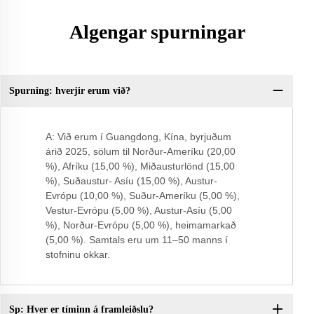
Algengar spurningar
Spurning: hverjir erum við?
Sp
A: Við erum í Guangdong, Kína, byrjuðum
árið 2025, sölum til Norður-Ameríku (20,00
%), Afríku (15,00 %), Miðausturlönd (15,00
%), Suðaustur- Asíu (15,00 %), Austur-
Evrópu (10,00 %), Suður-Ameríku (5,00 %),
Vestur-Evrópu (5,00 %), Austur-Asíu (5,00
%), Norður-Evrópu (5,00 %), heimamarkað
(5,00 %). Samtals eru um 11–50 manns í
stofninu okkar.
Sp: Hver er tíminn á framleiðslu?