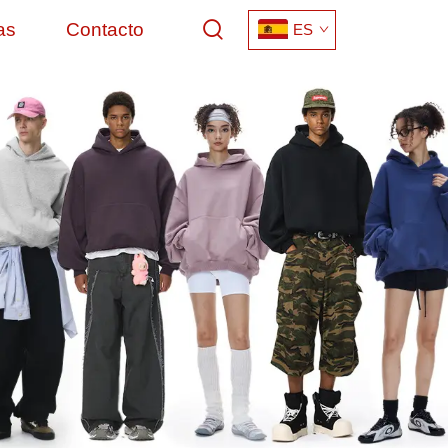
as
Contacto
ES