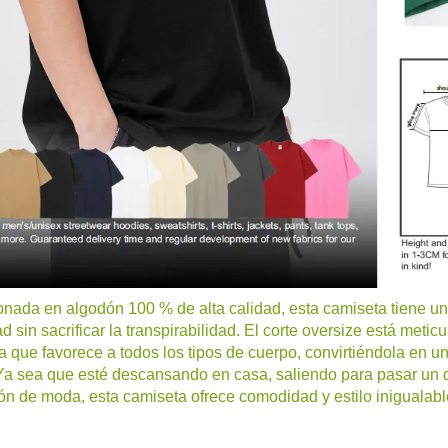
nada en algodón 100 % de alta calidad, esta camiseta tiene un
ad sin sacrificar la transpirabilidad. El corte oversize está met
 que favorece a todos los tipos de cuerpo, convirtiéndola en un
Ya sea que esté descansando en casa, saliendo para pasar un
ón de moda, esta camiseta ofrece comodidad y estilo inigualabl