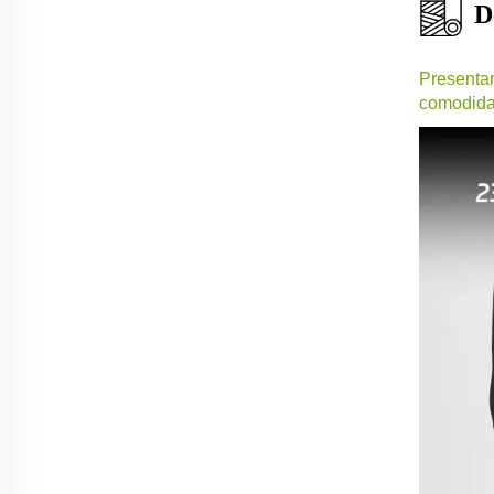
D
Presentam
comodidad