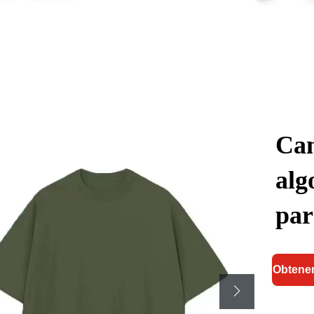
Cam
alg
par
Obtener