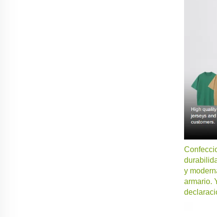
Confeccio
durabilid
y moderna
armario. 
declaraci