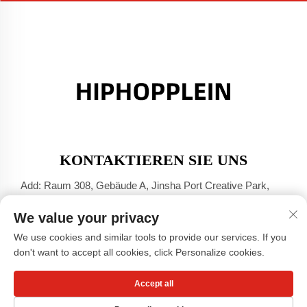
KONTAKTIEREN SIE UNS
Add: Raum 308, Gebäude A, Jinsha Port Creative Park,
Dali Stadt, Foshan, Guangdong
We value your privacy
Tel.:
+86-17304049586
We use cookies and similar tools to provide our services. If you
E-Mail:
[email protected]
don't want to accept all cookies, click Personalize cookies.
Accept all
Copyright © Guangzhou Xiaohongshu Clothing Co., LTD -
Datenschutzrichtlinie