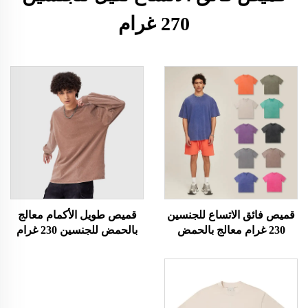
270 غرام
قميص فائق الاتساع للجنسين
قميص طويل الأكمام معالج
230 غرام معالج بالحمض
بالحمض للجنسين 230 غرام