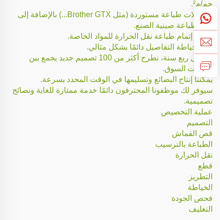
جم/م².
لدينا آلات طباعة مستوردة (مثل Brother GTX...) بالإضافة إلى
آلات طباعة صينية الصنع.
يمكننا إتمام طباعة نقل الحرارة للمواد الخاصة.
نُنجز خياطة التفاصيل دائمًا بشكل مثالي.
في كل ربع سنة، نطرح أكثر من 100 تصميم جديد يجمع بين
اتجاهات السوق.
يمكننا إنتاج البضائع وتسليمها في الوقت المحدد بسرعة.
سيوفر لك موظفونا المحترفون دائمًا خدمة ممتازة للغاية ونصائح
تصميمية.
عملية التخصيص
التصميم
قص القماش
الطباعة بالترسيب
نقل الحرارة
قطع
التطريز
الخياطة
فحص الجودة
التغليف