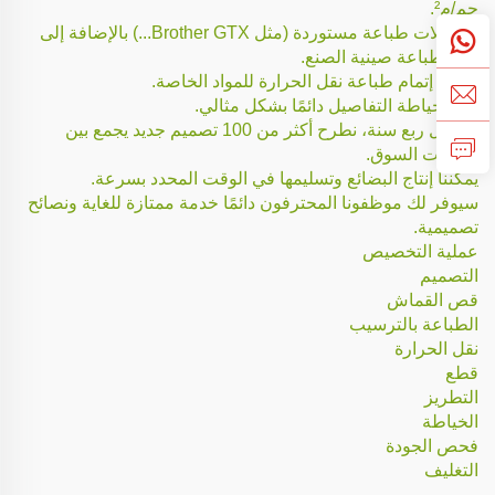
جم/م².
لدينا آلات طباعة مستوردة (مثل Brother GTX...) بالإضافة إلى
آلات طباعة صينية الصنع.
يمكننا إتمام طباعة نقل الحرارة للمواد الخاصة.
نُنجز خياطة التفاصيل دائمًا بشكل مثالي.
في كل ربع سنة، نطرح أكثر من 100 تصميم جديد يجمع بين
اتجاهات السوق.
يمكننا إنتاج البضائع وتسليمها في الوقت المحدد بسرعة.
سيوفر لك موظفونا المحترفون دائمًا خدمة ممتازة للغاية ونصائح
تصميمية.
عملية التخصيص
التصميم
قص القماش
الطباعة بالترسيب
نقل الحرارة
قطع
التطريز
الخياطة
فحص الجودة
التغليف