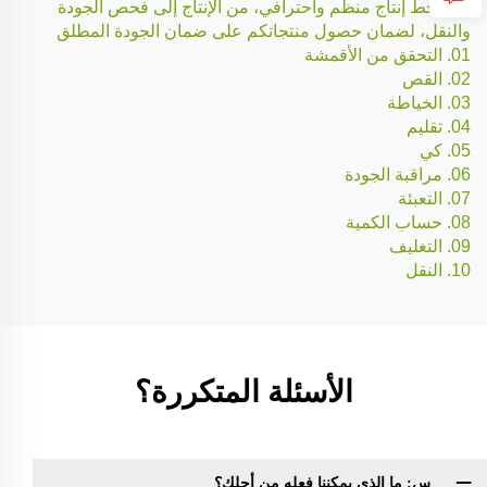
لدينا خط إنتاج منظم واحترافي، من الإنتاج إلى فحص الجودة
والنقل، لضمان حصول منتجاتكم على ضمان الجودة المطلق
01. التحقق من الأقمشة
02. القص
03. الخياطة
04. تقليم
05. كي
06. مراقبة الجودة
07. التعبئة
08. حساب الكمية
09. التغليف
10. النقل
الأسئلة المتكررة؟
س: ما الذي يمكننا فعله من أجلك؟